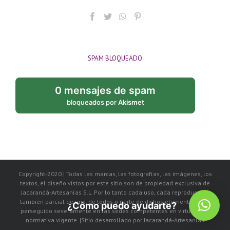
SPAM BLOQUEADO
0 mensajes de spam
bloqueados por
Akismet
Copyright-2020 | Todas las marcas, las fotografías, las imágenes, los
textos, el diseño vistos por este sitio son de propiedad exclusiva de
Jacarandá-Artesanías S.L. Por lo tanto cada uso, cada reproducción
también parcial de uno, de todos o parte de dichos elementos, será
¿Cómo puedo ayudarte?
perseguido severamente en las sedes competentes en virtud de la
normativa vigente. |Sitio desarrollado por Jacarandá-Artesanías