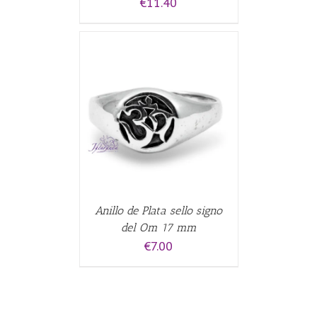
€
11.40
ALLES
Anillo de Plata sello signo
del Om 17 mm
€
7.00