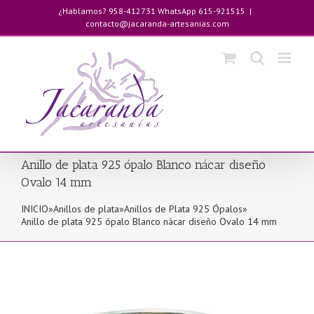
Saltar
¿Hablamos? 958-412731 WhatsApp 615-921515
|
al
contacto@jacaranda-artesanias.com
contenido
Anillo de plata 925 ópalo Blanco nácar diseño
Ovalo 14 mm
INICIO
»
Anillos de plata
»
Anillos de Plata 925 Ópalos
»
Anillo de plata 925 ópalo Blanco nácar diseño Ovalo 14 mm