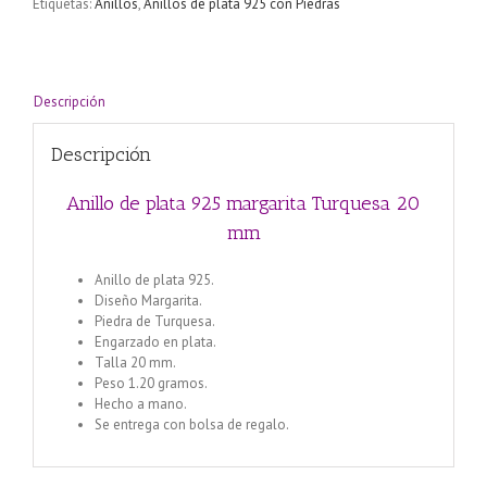
Etiquetas:
Anillos
,
Anillos de plata 925 con Piedras
20
mm
cantidad
Descripción
Descripción
Anillo de plata 925 margarita Turquesa 20
mm
Anillo de plata 925.
Diseño Margarita.
Piedra de Turquesa.
Engarzado en plata.
Talla 20 mm.
Peso 1.20 gramos.
Hecho a mano.
Se entrega con bolsa de regalo.