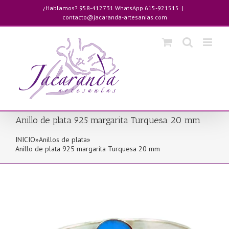
Saltar
¿Hablamos? 958-412731 WhatsApp 615-921515
|
al
contacto@jacaranda-artesanias.com
contenido
Anillo de plata 925 margarita Turquesa 20 mm
INICIO
»
Anillos de plata
»
Anillo de plata 925 margarita Turquesa 20 mm