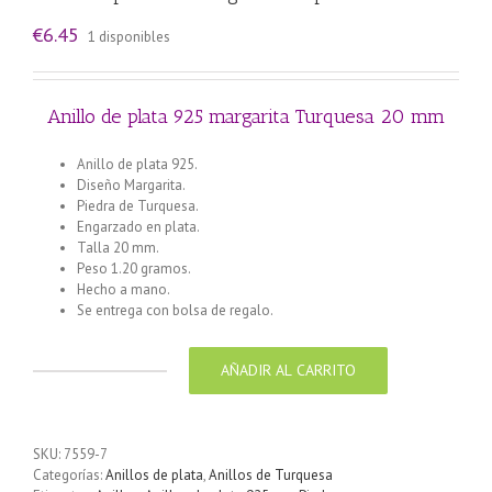
€
6.45
1 disponibles
Anillo de plata 925 margarita Turquesa 20 mm
Anillo de plata 925.
Diseño Margarita.
Piedra de Turquesa.
Engarzado en plata.
Talla 20 mm.
Peso 1.20 gramos.
Hecho a mano.
Se entrega con bolsa de regalo.
AÑADIR AL CARRITO
Anillo
de
plata
925
SKU:
7559-7
margarita
Categorías:
Anillos de plata
,
Anillos de Turquesa
Turquesa