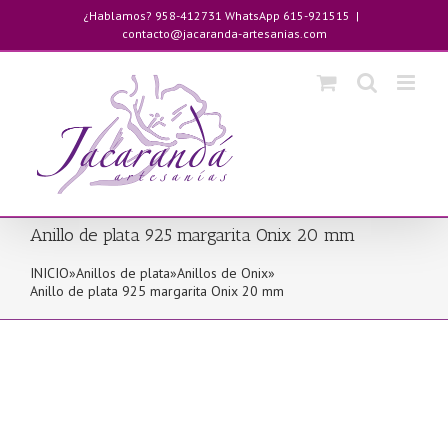
Saltar
¿Hablamos? 958-412731 WhatsApp 615-921515
|
al
contacto@jacaranda-artesanias.com
contenido
Anillo de plata 925 margarita Onix 20 mm
INICIO
»
Anillos de plata
»
Anillos de Onix
»
Anillo de plata 925 margarita Onix 20 mm