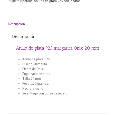
Etiquetas:
Anillos
,
Anillos de plata 925 con Piedras
20
mm
cantidad
Descripción
Descripción
Anillo de plata 925 margarita Onix 20 mm
Anillo de plata 925.
Diseño Margarita.
Piedra de Onix.
Engarzado en plata.
Talla 20 mm.
Peso 1.20 gramos.
Hecho a mano.
Se entrega con bolsa de regalo.