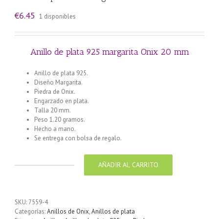
€
6.45
1 disponibles
Anillo de plata 925 margarita Onix 20 mm
Anillo de plata 925.
Diseño Margarita.
Piedra de Onix.
Engarzado en plata.
Talla 20 mm.
Peso 1.20 gramos.
Hecho a mano.
Se entrega con bolsa de regalo.
AÑADIR AL CARRITO
Anillo
de
plata
925
SKU:
7559-4
margarita
Categorías:
Anillos de Onix
,
Anillos de plata
Onix