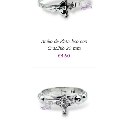
Anillo de Plata liso con
Crucifijo 20 mm
€
4.60
CARRITO
/