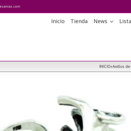
tesanias.com
Inicio
Tienda
News
List
INICIO
»
Anillos de