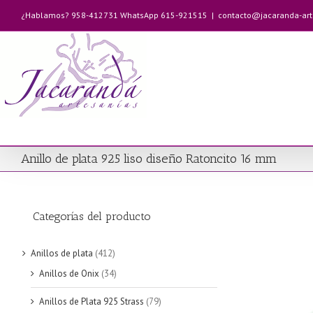
Saltar
¿Hablamos? 958-412731 WhatsApp 615-921515
|
contacto@jacaranda-ar
al
contenido
Anillo de plata 925 liso diseño Ratoncito 16 mm
Categorías del producto
Anillos de plata
(412)
Anillos de Onix
(34)
Anillos de Plata 925 Strass
(79)