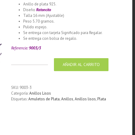
Anillo de plata 925.
Diseño
Ratoncito
Talla 16 mm (Ajustable)
Peso 5.70 gramos.
Pulido espejo.
Se entrega con tarjeta Significado para Regalar.
Se entrega con bolsa de regalo.
Referencia:
9003/3
AÑADIR AL CARRITO
Anillo
de
plata
925
SKU:
9003-3
liso
Categoría:
Anillos Lisos
diseño
Etiquetas:
Amuletos de Plata
,
Anillos
,
Anillos lisos
,
Plata
Ratoncito
16
mm
cantidad