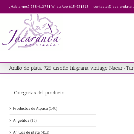
Saltar
¿Hablamos? 958-412731 WhatsApp 615-921515
|
contacto@jacaranda-ar
al
contenido
Anillo de plata 925 diseño filigrana vintage Nacar-T
Categorías del producto
Productos de Alpaca
(140)
Angelitos
(15)
Anillos de plata
(412)