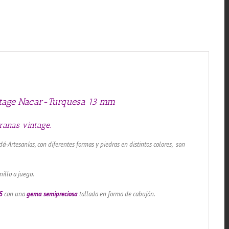
mm
cantidad
vintage Nacar-Turquesa 13 mm
ranas vintage.
dá-Artesanías, con diferentes formas y piedras en distintos colores, son
nillo a juego.
5
con una
gema semipreciosa
tallada en forma de cabujón.