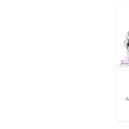
AÑADIR AL CARRITO
/
QUICK VIEW
A