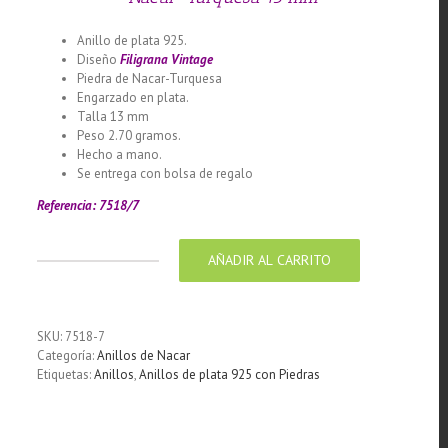
Anillo de plata 925.
Diseño
Filigrana Vintage
Piedra de Nacar-Turquesa
Engarzado en plata.
Talla 13 mm
Peso 2.70 gramos.
Hecho a mano.
Se entrega con bolsa de regalo
Referencia: 7518/7
AÑADIR AL CARRITO
Anillo
de
plata
925
SKU:
7518-7
diseño
Categoría:
Anillos de Nacar
filigrana
Etiquetas:
Anillos
,
Anillos de plata 925 con Piedras
vintage
Nacar-
Turquesa
13