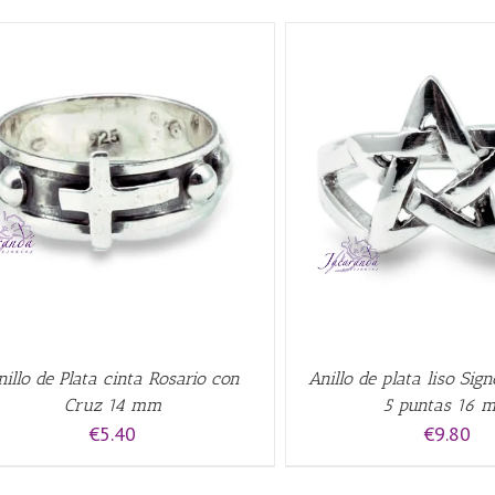
AÑADIR AL CARRITO
/
QUICK VIEW
AÑADIR AL CARRITO
/
nillo de Plata cinta Rosario con
Anillo de plata liso Sign
Cruz 14 mm
5 puntas 16 
€
5.40
€
9.80