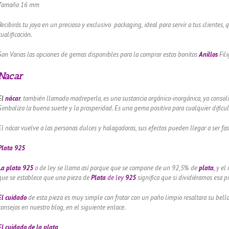
Tamaño 16 mm
Recibirás tu joya en un precioso y exclusivo packaging, ideal para servir a tus clientes,
cualificación.
Son Varias las opciones de gemas disponibles para la comprar estos bonitos
Anillos
Fili
Nacar
El
nácar
, también llamado madreperla, es una sustancia orgánico-inorgánica, ya consolidad
Simboliza la buena suerte y la prosperidad. Es una gema positiva para cualquier dificu
El nácar vuelve a las personas dulces y halagadoras, sus efectos pueden llegar a ser f
Plata 925
La plata 925
o de ley se llama así porque que se compone de un 92,5% de
plata
,
y el
que se establece que una pieza de
Plata
de ley
925
significa que si dividiéramos esa 
El cuidado
de esta pieza es muy simple con frotar con un paño limpio resaltara su bel
consejos en nuestro blog, en el siguiente enlace.
El cuidado de
la plata