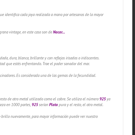
 que identifica cada joya realizada a mano por artesanos de la mayor
grana vintage, en este caso son de
Nacar…
a, dura, blanca, brillante y con reflejos irisados o iridiscentes.
ltad que estés enfrentando. Trae el poder sanador del mar.
ascinadores. Es considerada una de las gemas de la fecundidad.
 resto de otro metal utilizado como el cobre. Se utiliza el número
925
ya
pieza en 1000 partes,
925
serían
Plata
pura y el resto, el otro metal.
lo brillo nuevamente, para mayor información puede ver nuestro