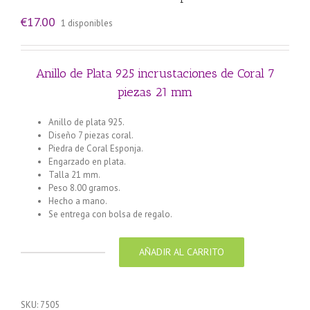
€
17.00
1 disponibles
Anillo de Plata 925 incrustaciones de Coral 7
piezas 21 mm
Anillo de plata 925.
Diseño 7 piezas coral.
Piedra de Coral Esponja.
Engarzado en plata.
Talla 21 mm.
Peso 8.00 gramos.
Hecho a mano.
Se entrega con bolsa de regalo.
AÑADIR AL CARRITO
Anillo
de
Plata
925
SKU:
7505