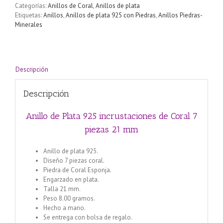
de
Categorías:
Anillos de Coral
,
Anillos de plata
Coral
Etiquetas:
Anillos
,
Anillos de plata 925 con Piedras
,
Anillos Piedras-
7
Minerales
piezas
21
mm
cantidad
Descripción
Descripción
Anillo de Plata 925 incrustaciones de Coral 7
piezas 21 mm
Anillo de plata 925.
Diseño 7 piezas coral.
Piedra de Coral Esponja.
Engarzado en plata.
Talla 21 mm.
Peso 8.00 gramos.
Hecho a mano.
Se entrega con bolsa de regalo.