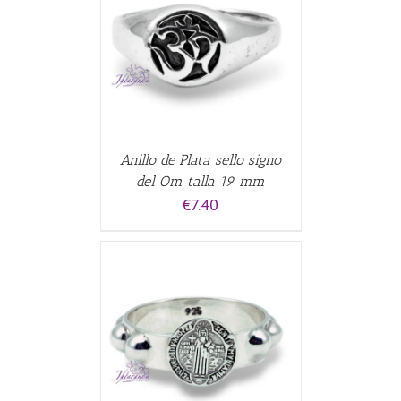
ALLES
Anillo de Plata sello signo
del Om talla 19 mm
€
7.40
ALLES