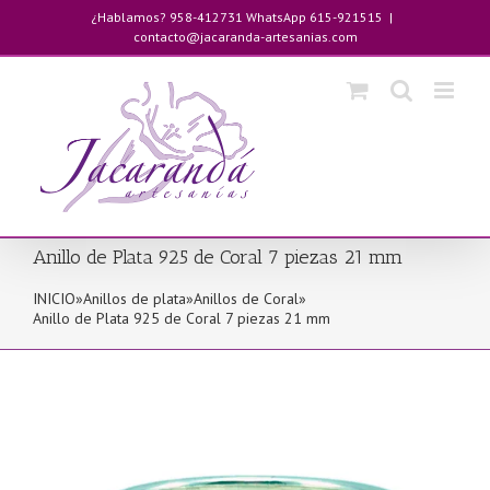
Saltar
¿Hablamos? 958-412731 WhatsApp 615-921515
|
al
contacto@jacaranda-artesanias.com
contenido
Anillo de Plata 925 de Coral 7 piezas 21 mm
INICIO
»
Anillos de plata
»
Anillos de Coral
»
Anillo de Plata 925 de Coral 7 piezas 21 mm