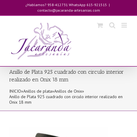
Saltar
¿Hablamos? 958-412731 WhatsApp 615-921515
|
al
contacto@jacaranda-artesanias.com
contenido
Anillo de Plata 925 cuadrado con circulo interior
realizado en Onix 18 mm
INICIO
»
Anillos de plata
»
Anillos de Onix
»
Anillo de Plata 925 cuadrado con circulo interior realizado en
Onix 18 mm