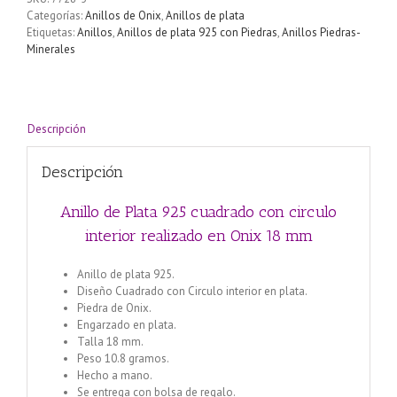
cuadrado
Categorías:
Anillos de Onix
,
Anillos de plata
con
Etiquetas:
Anillos
,
Anillos de plata 925 con Piedras
,
Anillos Piedras-
circulo
Minerales
interior
realizado
en
Onix
18
Descripción
mm
cantidad
Descripción
Anillo de Plata 925 cuadrado con circulo
interior realizado en Onix 18 mm
Anillo de plata 925.
Diseño Cuadrado con Circulo interior en plata.
Piedra de Onix.
Engarzado en plata.
Talla 18 mm.
Peso 10.8 gramos.
Hecho a mano.
Se entrega con bolsa de regalo.