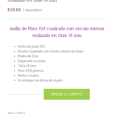
€
20.80
1 disponibles
Anillo de Plata 925 cuadrado con circulo interior
realizado en Onix 18 mm
Anillo de plata 925.
Diseño Cuadrado con Circulo interior en plata.
Piedra de Onix.
Engarzado en plata.
Talla 18 mm.
Peso 10.8 gramos.
Hecho a mano.
Se entrega con bolsa de regalo.
AÑADIR AL CARRITO
Anillo
de
Plata
925
SKU:
7728-5