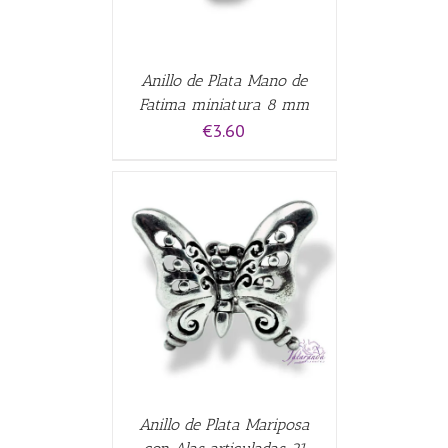
Anillo de Plata Mano de
Fatima miniatura 8 mm
€
3.60
CARRITO
/
Anillo de Plata Mariposa