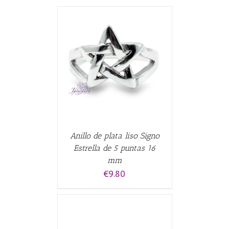
CARRITO
/
Anillo de plata liso Signo
Estrella de 5 puntas 16
mm
€
9.80