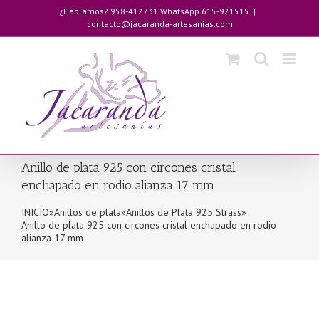
Saltar
¿Hablamos? 958-412731 WhatsApp 615-921515
|
al
contacto@jacaranda-artesanias.com
contenido
Anillo de plata 925 con circones cristal
enchapado en rodio alianza 17 mm
INICIO
»
Anillos de plata
»
Anillos de Plata 925 Strass
»
Anillo de plata 925 con circones cristal enchapado en rodio
alianza 17 mm