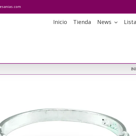
tesanias.com
Inicio
Tienda
News
List
IN