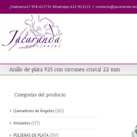
Saltar
¿Hablamos? 958-412731 WhatsApp 615-921515
|
contacto@jacaranda-ar
al
contenido
Anillo de plata 925 con circones cristal 22 mm
Categorías del producto
Llamadores de Ángeles
(262)
Amuletos
(137)
PULSERAS DE PLATA
(397)