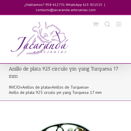
Saltar
¿Hablamos? 958-412731 WhatsApp 615-921515
|
al
contacto@jacaranda-artesanias.com
contenido
Anillo de plata 925 circulo yin yang Turquesa 17
mm
INICIO
»
Anillos de plata
»
Anillos de Turquesa
»
Anillo de plata 925 circulo yin yang Turquesa 17 mm