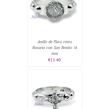
ALLES
Anillo de Plata cinta
Rosario con San Benito 14
mm
€
11.40
CARRITO
/