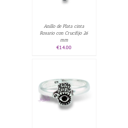
Anillo de Plata cinta
Rosario con Crucifijo 26
mm
€
14.00
CARRITO
/