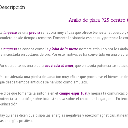
Descripción
Anillo de plata 925 centr
La
turquesa
es una
piedra
sanadora muy eficaz que ofrece bienestar al cuerpo y e
amuleto desde tiempos remotos. Fomenta la sintonía espiritual y potencia la com
La
turquesa
se conoce como la
piedra de la suerte
,
nombre atribuido por los árabe
se incrustada en collares de oro. Por este motivo, se ha convertido en una piedra
Por otra parte, es una piedra
asociada al amor
, que en teoría potencia las relac
Es considerada una piedra de sanación muy eficaz que promueve el bienestar del e
que desde tiempos antiguos se ha visto como amuleto.
Se dice que fomenta la sintonía en el
campo espiritual
y mejora la comunicación
potencia la intuición, sobre todo si se usa sobre el chacra de la garganta. En teorí
purificación.
Hay quienes dicen que disipa las energías negativas y electromagnéticas, alinean
las energías positivas.