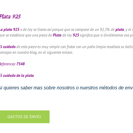
Plata 925
L
a plata 925
o de ley se llama así porque que se compone de un 92,5% de
plata
, y e
que se establece que una pieza de
Plata
de ley
925
significa que si dividiéramos esa 
El cuidado
de esta pieza es muy simple con frotar con un paño limpio resaltara su bel
consejos en nuestro blog, en el siguiente enlace.
Referencia:
7548
El cuidado de
la plata
si quieres saber mas sobre nosotros o nuestros métodos de envi
GASTOS DE ENVÍO