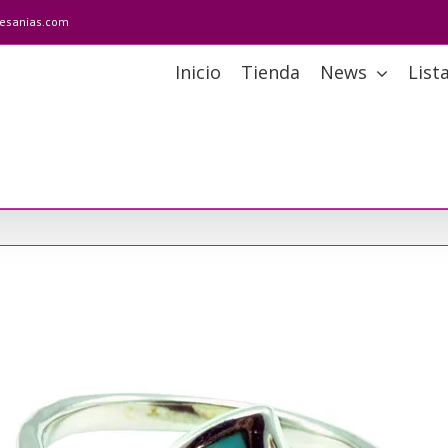
tesanias.com
Inicio
Tienda
News
List