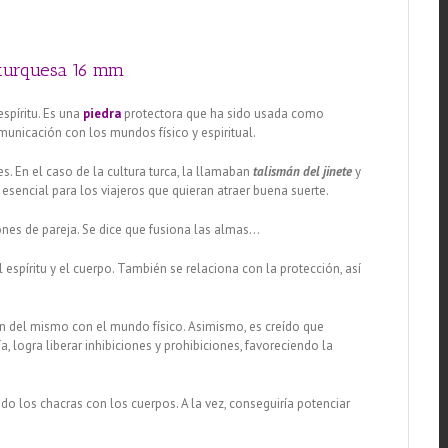
o turquesa 16 mm
spíritu. Es una
piedra
protectora que ha sido usada como
unicación con los mundos físico y espiritual.
s. En el caso de la cultura turca, la llamaban
talismán del jinete
y
 esencial para los viajeros que quieran atraer buena suerte.
iones de pareja. Se dice que fusiona las almas…
spíritu y el cuerpo. También se relaciona con la protección, así
 del mismo con el mundo físico. Asimismo, es creído que
a, logra liberar inhibiciones y prohibiciones, favoreciendo la
do los chacras con los cuerpos. A la vez, conseguiría potenciar