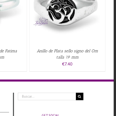
W
 de Fatima
Anillo de Plata sello signo del Om
mm
talla 19 mm
€
7.40
Buscar:
GET SOCIAL