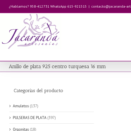
Saltar
¿Hablamos? 958-412731 WhatsApp 615-921515
|
contacto@jacaranda-ar
al
contenido
Anillo de plata 925 centro turquesa 16 mm
Categorías del producto
Amuletos
(137)
PULSERAS DE PLATA
(397)
Orgonitas
(18)