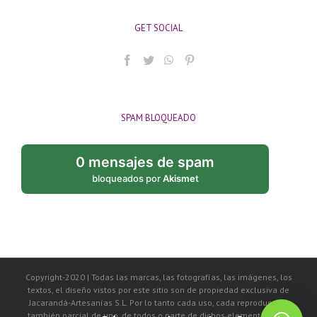
GET SOCIAL
SPAM BLOQUEADO
0 mensajes de spam
bloqueados por
Akismet
Copyright-2020 | Todas las marcas, las fotografías, las imágenes, los
textos, el diseño vistos por este sitio son de propiedad exclusiva de
Jacarandá-Artesanías S.L. Por lo tanto cada uso, cada reproducción
también parcial de uno, de todos o parte de dichos elementos, será