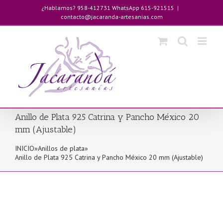
Saltar
¿Hablamos? 958-412731 WhatsApp 615-921515
|
al
contacto@jacaranda-artesanias.com
contenido
Anillo de Plata 925 Catrina y Pancho México 20
mm (Ajustable)
INICIO
»
Anillos de plata
»
Anillo de Plata 925 Catrina y Pancho México 20 mm (Ajustable)