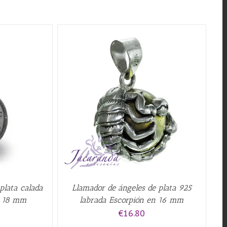
QUICK VIEW
plata calada
Llamador de ángeles de plata 925
n 18 mm
labrada Escorpión en 16 mm
€
16.80