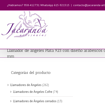
Saltar
¿Hablamos? 958-412731 WhatsApp 615-921515
|
contacto@jacaranda-ar
al
contenido
Llamador de ángeles Plata 925 con diseño arabescos 
mm
Categorías del producto
Llamadores de Ángeles
(262)
Llamadores de Ángeles Cofre
(74)
Llamadores de Ángeles cerrados
(13)