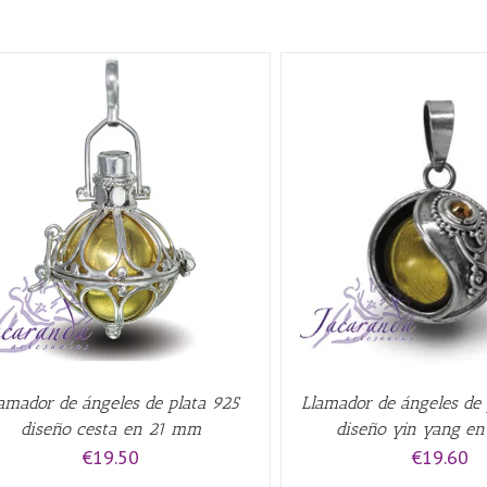
AÑADIR AL CARRITO
/
QUICK VIEW
AÑADIR AL CARRITO
/
amador de ángeles de plata 925
Llamador de ángeles de 
diseño cesta en 21 mm
diseño yin yang e
€
19.50
€
19.60