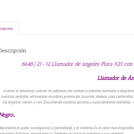
cripción
Descripción
8648/21-12 Llamador de ángeles Plata 925 con
Llamador de Án
A veces al amanecer, cuando no sabemos
con certeza si estamos dormidos o despiert
nuestros sentidos, adivinamos
invisibles presencias, susurros, aleteos, risas
contenidas,
los ángeles: vienen y van.
Escuchando nuestros secretos y susurrándonos
melodías. A
Negro…
Representa el poder, la elegancia, la formalidad, y el misterio.
Es el color mas enigmático
autoridad, fortaleza, intransigencia.
También se asocia al prestigio y a la seriedad.