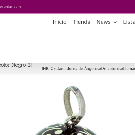
tesanias.com
Inicio
Tienda
News
List
color Negro 21
INICIO
»
Llamadores de Ángeles
»
De colores
»
Llama