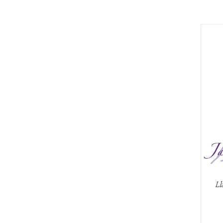
AÑADIR AL CARRITO
/
QUICK VIEW
Ll