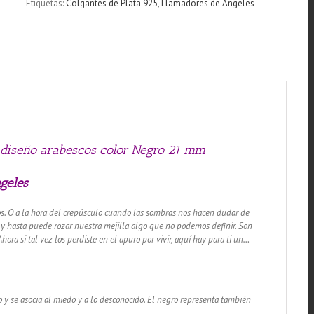
Etiquetas:
Colgantes de Plata 925
,
Llamadores de Ángeles
arabescos
color
Negro
21
mm
cantidad
 diseño arabescos color Negro 21 mm
geles
os.
O a la hora del crepúsculo cuando las sombras
nos hacen dudar de
 y hasta puede rozar nuestra mejilla
algo que no podemos definir.
Son
hora si tal vez los perdiste en el
apuro por vivir, aquí hay para ti un…
 y se asocia al miedo y a lo desconocido.
El negro representa también