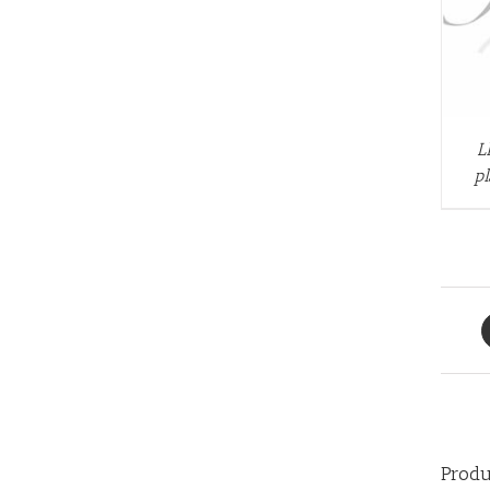
L
p
Produ