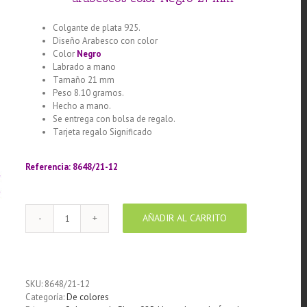
Colgante de plata 925.
Diseño Arabesco con color
Color
Negro
Labrado a mano
Tamaño 21 mm
Peso 8.10 gramos.
Hecho a mano.
Se entrega con bolsa de regalo.
Tarjeta regalo Significado
Llamador de ángeles labrado en
plata 925 con diseño de margarita en 20 mm
Referencia: 8648/21-12
AÑADIR AL CARRITO
Llamador
de
ángeles
Plata
925
SKU:
8648/21-12
con
Categoría:
De colores
diseño