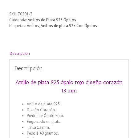
plata
925
SKU:
70501-3
ópalo
Categoría:
Anillos de Plata 925 Ópalos
rojo
Etiquetas:
Anillos
,
Anillos de plata 925 Con Ópalos
diseño
corazón
13
mm
cantidad
Descripción
Descripción
Anillo de plata 925 ópalo rojo diseño corazón
13 mm
Anillo de plata 925.
Diseño Corazón.
Piedra de Ópalo Rojo.
Engarzado en plata.
Talla 13 mm.
Peso 1.40 gramos.