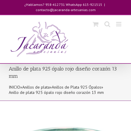
Saltar
¿Hablamos? 958-412731 WhatsApp 615-921515
|
al
contacto@jacaranda-artesanias.com
contenido
Anillo de plata 925 ópalo rojo diseño corazón 13
mm
INICIO
»
Anillos de plata
»
Anillos de Plata 925 Ópalos
»
Anillo de plata 925 ópalo rojo diseño corazón 13 mm