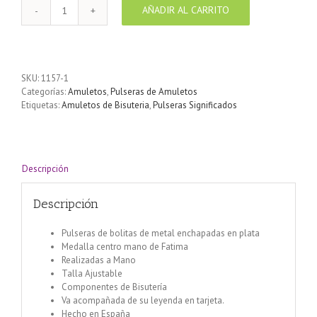
AÑADIR AL CARRITO
Pulsera
perlas
de
metal
enchapadas
SKU:
1157-1
en
Categorías:
Amuletos
,
Pulseras de Amuletos
plata
Etiquetas:
Amuletos de Bisuteria
,
Pulseras Significados
simbolo
Mano
de
Fátima
cantidad
Descripción
Descripción
Pulseras de bolitas de metal enchapadas en plata
Medalla centro mano de Fatima
Realizadas a Mano
Talla Ajustable
Componentes de Bisutería
Va acompañada de su leyenda en tarjeta.
Hecho en España