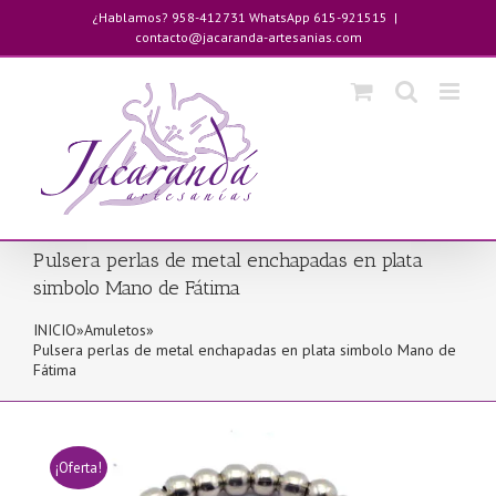
Saltar
¿Hablamos? 958-412731 WhatsApp 615-921515
|
al
contacto@jacaranda-artesanias.com
contenido
Pulsera perlas de metal enchapadas en plata
simbolo Mano de Fátima
INICIO
»
Amuletos
»
Pulsera perlas de metal enchapadas en plata simbolo Mano de
Fátima
¡Oferta!