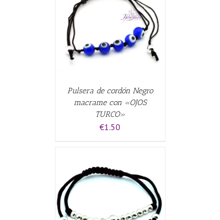
CARRITO
/
Pulsera de cordón Negro
macrame con «OJOS
TURCO»
€
1.50
CARRITO
/