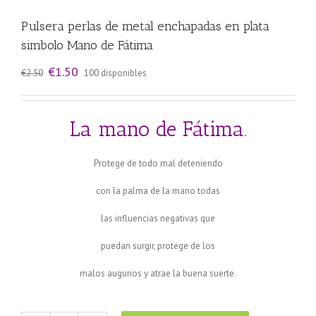
Pulsera perlas de metal enchapadas en plata
simbolo Mano de Fátima
El
El
€
1.50
€
2.50
100 disponibles
precio
precio
original
actual
era:
es:
€2.50.
€1.50.
La mano de Fátima.
Protege de todo mal deteniendo
con la palma de la mano todas
las influencias negativas que
puedan surgir, protege de los
malos augurios y atrae la buena suerte.