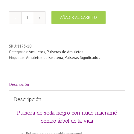
AÑADIR AL CARRITO
Pulsera
macramé
árbol
de
la
SKU:
1175-10
vida
Categorías:
Amuletos
,
Pulseras de Amuletos
cantidad
Etiquetas:
Amuletos de Bisuteria
,
Pulseras Significados
Descripción
Descripción
Pulsera de seda negro con nudo macramé
centro árbol de la vida
Pulsera de seda cordón macramé