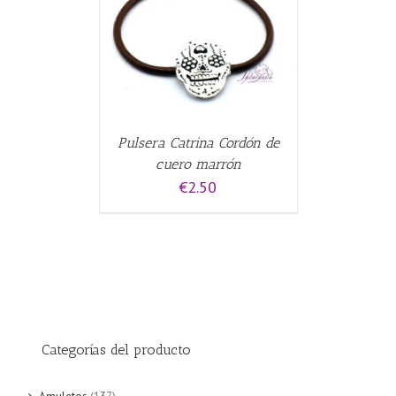
CARRITO
/
Pulsera Catrina Cordón de
cuero marrón
€
2.50
Categorías del producto