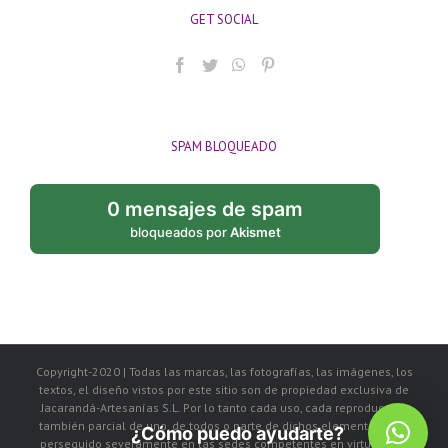
GET SOCIAL
SPAM BLOQUEADO
0 mensajes de spam
bloqueados por
Akismet
Copyright-2020 | Todas las marcas, las fotografías, las imágenes, los
textos, el diseño vistos por este sitio son de propiedad exclusiva de
Jacarandá-Artesanías S.L. Por lo tanto cada uso, cada reproducción
también parcial de uno, de todos o parte de dichos elementos, será
¿Cómo puedo ayudarte?
perseguido severamente en las sedes competentes en virtud de la