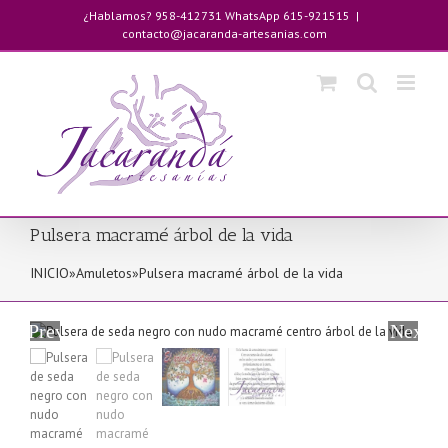
Saltar
¿Hablamos? 958-412731 WhatsApp 615-921515
|
al
contacto@jacaranda-artesanias.com
contenido
Pulsera macramé árbol de la vida
INICIO
»
Amuletos
»
Pulsera macramé árbol de la vida
Previous
Next