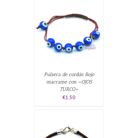
CARRITO
/
Pulsera de cordón Rojo
macrame con «OJOS
TURCO»
€
1.50