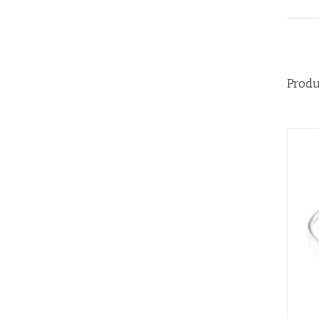
Produ
AÑADIR AL CARRITO
/
QUICK VIEW