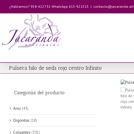
Saltar
¿Hablamos? 958-412731 WhatsApp 615-921515
|
contacto@jacaranda-ar
al
contenido
Pulsera hilo de seda rojo centro Infinito
Categorías del producto
Aros
(43)
Orgonitas
(18)
Colgantes
(391)