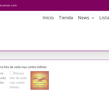
tesanias.com
Inicio
Tienda
News
List