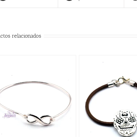
ctos relacionados
AÑADIR AL CARRITO
/
AÑADIR AL CARRITO
/
QUICK VIEW