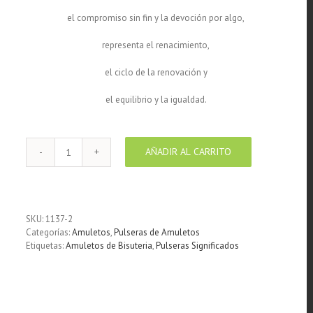
el compromiso sin fin y la devoción por algo,
representa el renacimiento,
el ciclo de la renovación y
el equilibrio y la igualdad.
AÑADIR AL CARRITO
Pulsera
hilo
de
seda
rojo
SKU:
1137-2
centro
Categorías:
Amuletos
,
Pulseras de Amuletos
Infinito
Etiquetas:
Amuletos de Bisuteria
,
Pulseras Significados
cantidad