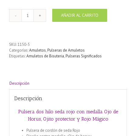
AÑADIR AL CARRITO
Pulsera
dos
hilo
seda
rojo
SKU:
1150-5
con
Categorías:
Amuletos
,
Pulseras de Amuletos
medalla
Etiquetas:
Amuletos de Bisuteria
,
Pulseras Significados
Ojo
de
Horus,
Ojito
protector
Descripción
y
Rojo
Descripción
Mágico
cantidad
Pulsera dos hilo seda rojo con medalla Ojo de
Horus, Ojito protector y Rojo Mágico
Pulsera de cordón de seda Rojo