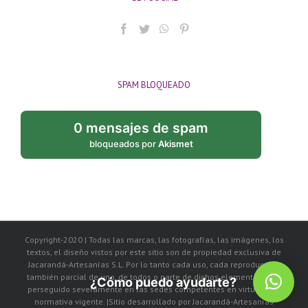
SPAM BLOQUEADO
0 mensajes de spam
bloqueados por
Akismet
Copyright-2020 | Todas las marcas, las fotografías, las imágenes, los
textos, el diseño vistos por este sitio son de propiedad exclusiva de
Jacarandá-Artesanías S.L. Por lo tanto cada uso, cada reproducción
también parcial de uno, de todos o parte de dichos elementos, será
¿Cómo puedo ayudarte?
perseguido severamente en las sedes competentes en virtud de la
normativa vigente. |Sitio desarrollado por Jacarandá-Artesanías