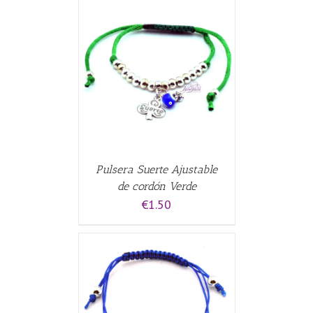
CARRITO
/
Pulsera Suerte Ajustable
de cordón Verde
€
1.50
CARRITO
/