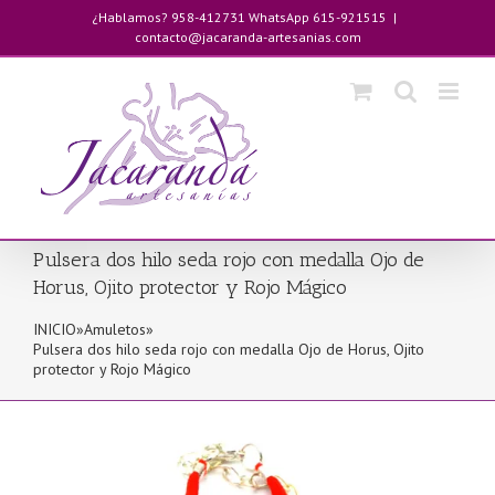
Saltar
¿Hablamos? 958-412731 WhatsApp 615-921515
|
al
contacto@jacaranda-artesanias.com
contenido
Pulsera dos hilo seda rojo con medalla Ojo de
Horus, Ojito protector y Rojo Mágico
INICIO
»
Amuletos
»
Pulsera dos hilo seda rojo con medalla Ojo de Horus, Ojito
protector y Rojo Mágico