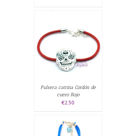
CARRITO
/
Pulsera catrina Cordón de
cuero Rojo
€
2.50