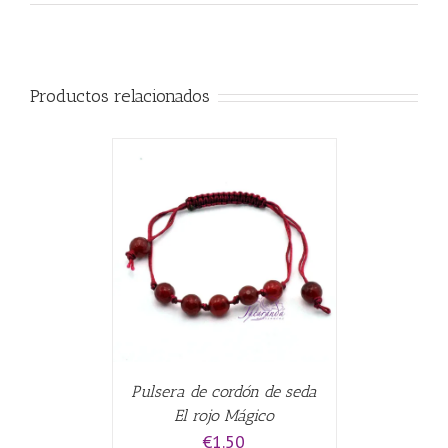
Productos relacionados
CARRITO
/
Pulsera de cordón de seda
El rojo Mágico
€
1.50