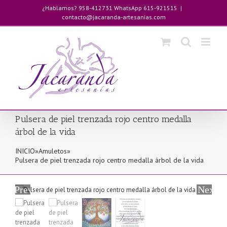
Saltar
¿Hablamos? 958-412731 WhatsApp 615-921515
|
al
contacto@jacaranda-artesanias.com
contenido
Pulsera de piel trenzada rojo centro medalla
árbol de la vida
INICIO
»
Amuletos
»
Pulsera de piel trenzada rojo centro medalla árbol de la vida
Previous
Next