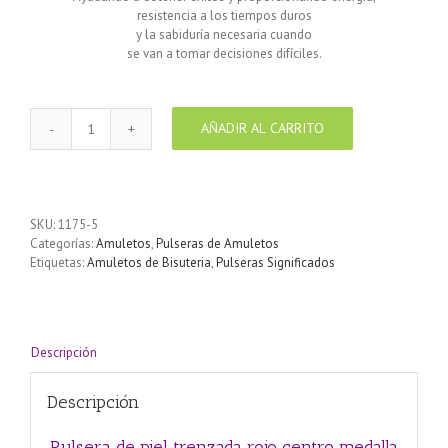
resistencia a los tiempos duros
y la sabiduría necesaria cuando
se van a tomar decisiones difíciles.
AÑADIR AL CARRITO
Pulsera
de
piel
trenzada
rojo
SKU:
1175-5
centro
Categorías:
Amuletos
,
Pulseras de Amuletos
medalla
Etiquetas:
Amuletos de Bisuteria
,
Pulseras Significados
árbol
de
la
vida
cantidad
Descripción
Descripción
Pulsera de piel trenzada rojo centro medalla