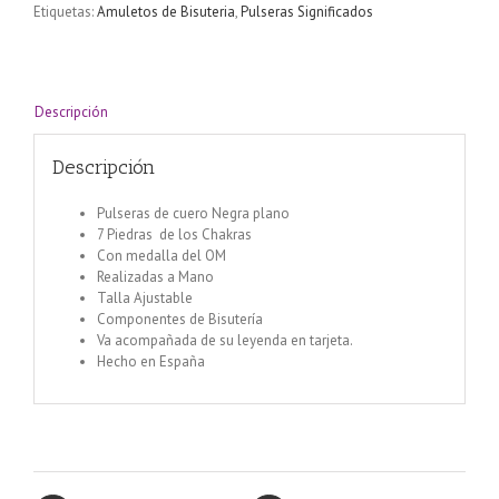
Etiquetas:
Amuletos de Bisuteria
,
Pulseras Significados
con
medalla
simbolo
OM
cantidad
Descripción
Descripción
Pulseras de cuero Negra plano
7 Piedras de los Chakras
Con medalla del OM
Realizadas a Mano
Talla Ajustable
Componentes de Bisutería
Va acompañada de su leyenda en tarjeta.
Hecho en España