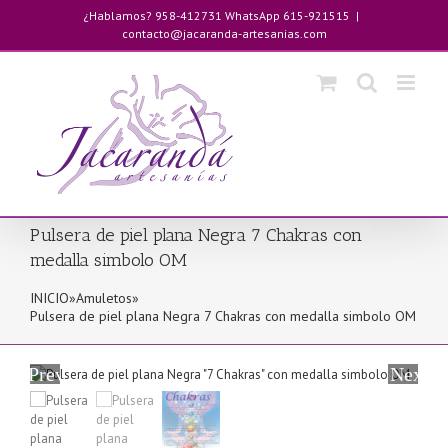
Saltar
¿Hablamos? 958-412731 WhatsApp 615-921515
|
al
contacto@jacaranda-artesanias.com
contenido
Pulsera de piel plana Negra 7 Chakras con
medalla simbolo OM
INICIO
»
Amuletos
»
Pulsera de piel plana Negra 7 Chakras con medalla simbolo OM
Previous
Next