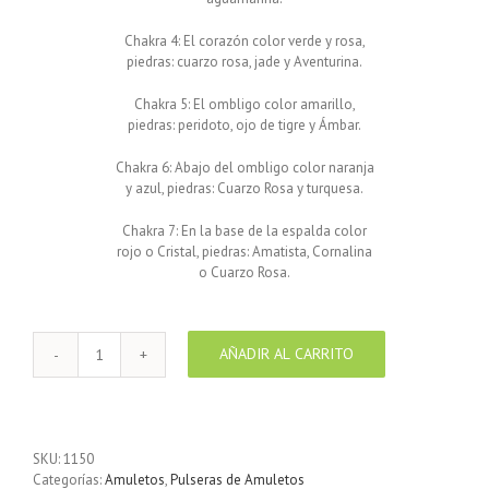
Chakra 4: El corazón color verde y rosa,
piedras: cuarzo rosa, jade y Aventurina.
Chakra 5: El ombligo color amarillo,
piedras: peridoto, ojo de tigre y Ámbar.
Chakra 6: Abajo del ombligo color naranja
y azul, piedras: Cuarzo Rosa y turquesa.
Chakra 7: En la base de la espalda color
rojo o Cristal, piedras: Amatista, Cornalina
o Cuarzo Rosa.
AÑADIR AL CARRITO
Pulsera
de
piel
plana
Negra
SKU:
1150
7
Categorías:
Amuletos
,
Pulseras de Amuletos
Chakras