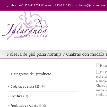
Saltar
¿Hablamos? 958-412731 WhatsApp 615-921515
|
contacto@jacaranda-ar
al
contenido
Pulsera de piel plana Naranja 7 Chakras con medalla
Categorías del producto
Cadenas de plata 925
(94)
Fornituras
(4)
Productos de Alpaca
(140)