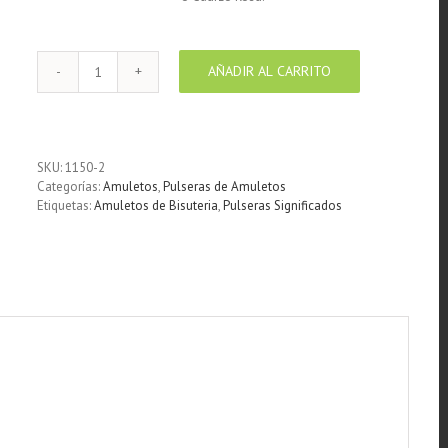
AÑADIR AL CARRITO
Pulsera
de
piel
plana
Naranja
SKU:
1150-2
7
Categorías:
Amuletos
,
Pulseras de Amuletos
Chakras
Etiquetas:
Amuletos de Bisuteria
,
Pulseras Significados
con
medalla
simbolo
OM
cantidad