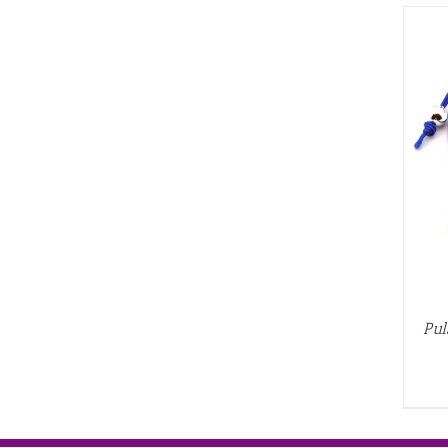
AÑADIR AL CARRITO
/
QUICK VIEW
Pul