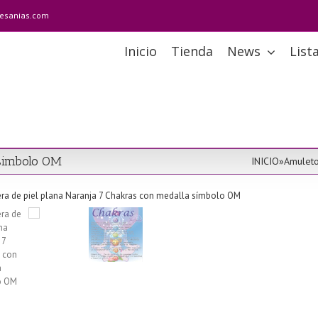
tesanias.com
Inicio
Tienda
News
List
 simbolo OM
INICIO
»
Amulet