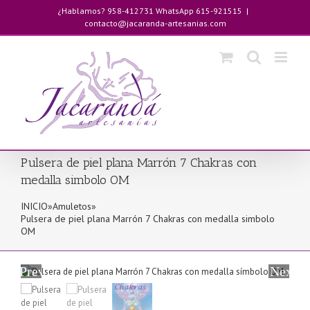
Saltar
¿Hablamos? 958-412731 WhatsApp 615-921515
|
al
contacto@jacaranda-artesanias.com
contenido
Pulsera de piel plana Marrón 7 Chakras con
medalla simbolo OM
INICIO
»
Amuletos
»
Pulsera de piel plana Marrón 7 Chakras con medalla simbolo
OM
Previous
Next