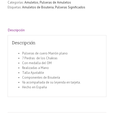
Categorías:
Amuletos
,
Pulseras de Amuletos
Chakras
Etiquetas:
Amuletos de Bisuteria
,
Pulseras Significados
con
medalla
simbolo
OM
cantidad
Descripción
Descripción
Pulseras de cuero Marrón plano
7 Piedras de los Chakras
Con medalla del OM
Realizadas a Mano
Talla Ajustable
Componentes de Bisutería
Va acompañada de su leyenda en tarjeta.
Hecho en España