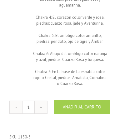
aguamarina.
Chakra 4: El corazón color verde y rosa,
piedras: cuarzo rosa, jade y Aventurina.
Chakra 5: El ombligo color amarillo,
piedras: peridoto, ojo de tigre y Ámbar.
Chakra 6: Abajo del ombligo color naranja
y azul, piedras: Cuarzo Rosa y turquesa.
Chakra 7: En la base de la espalda color
rojo o Cristal, piedras: Amatista, Cornalina
o Cuarzo Rosa.
AÑADIR AL CARRITO
Pulsera
de
piel
plana
Marrón
SKU:
1150-3
7