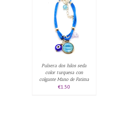
CARRITO
/
Pulsera dos hilos seda
color turquesa con
colgante Mano de Fatima
€
1.50