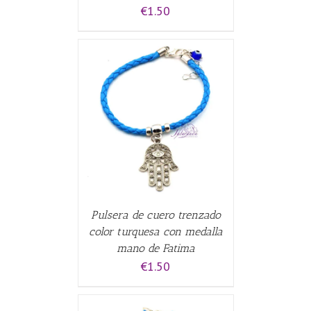
€
1.50
CARRITO
/
Pulsera de cuero trenzado
color turquesa con medalla
mano de Fatima
€
1.50