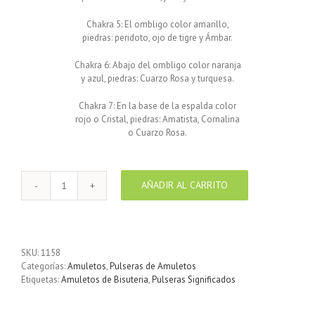
Chakra 5: El ombligo color amarillo,
piedras: peridoto, ojo de tigre y Ámbar.
Chakra 6: Abajo del ombligo color naranja
y azul, piedras: Cuarzo Rosa y turquesa.
Chakra 7: En la base de la espalda color
rojo o Cristal, piedras: Amatista, Cornalina
o Cuarzo Rosa.
AÑADIR AL CARRITO
Pulsera
de
piel
plana
Marrón
SKU:
1158
7
Categorías:
Amuletos
,
Pulseras de Amuletos
Chakras
Etiquetas:
Amuletos de Bisuteria
,
Pulseras Significados
con
medalla
de