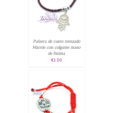
CARRITO
/
Pulsera de cuero trenzado
Marrón con colgante mano
de Fatima
€
1.50
CARRITO
/