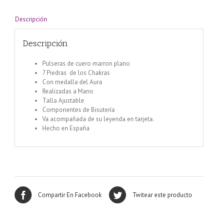
meditación
cantidad
Descripción
Descripción
Pulseras de cuero marron plano
7 Piedras de los Chakras
Con medalla del Aura
Realizadas a Mano
Talla Ajustable
Componentes de Bisutería
Va acompañada de su leyenda en tarjeta.
Hecho en España
Compartir En Facebook
Twitear este producto