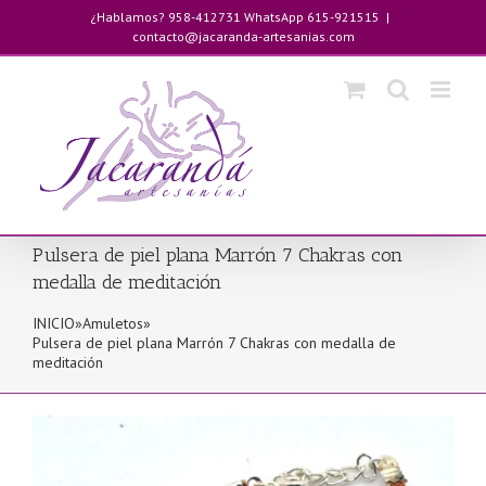
Saltar
¿Hablamos? 958-412731 WhatsApp 615-921515
|
al
contacto@jacaranda-artesanias.com
contenido
Pulsera de piel plana Marrón 7 Chakras con
medalla de meditación
INICIO
»
Amuletos
»
Pulsera de piel plana Marrón 7 Chakras con medalla de
meditación