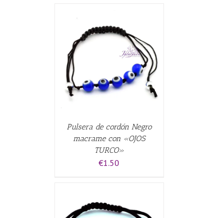
CARRITO
/
Pulsera de cordón Negro
macrame con «OJOS
TURCO»
€
1.50