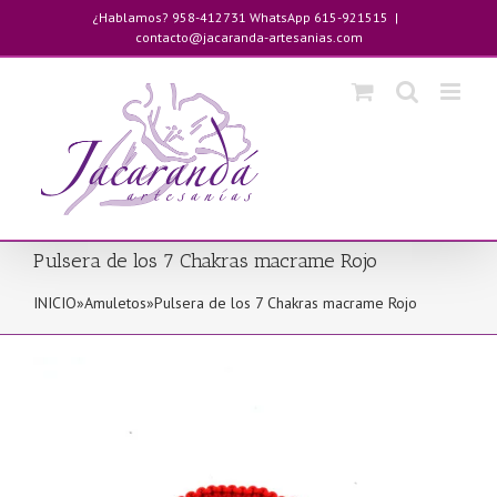
Saltar
¿Hablamos? 958-412731 WhatsApp 615-921515
|
al
contacto@jacaranda-artesanias.com
contenido
Pulsera de los 7 Chakras macrame Rojo
INICIO
»
Amuletos
»
Pulsera de los 7 Chakras macrame Rojo