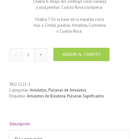
Chakra 6: Abajo del ombligo color naranja
y azul,piedras: Cuarzo Rosa y turquesa.
Chakra 7: En la base de la espalda color
rojo o Cristal, piedras: Amatista, Cornalina
o Cuarzo Rosa.
AÑADIR AL CARRITO
Pulsera
de
los
7
Chakras
SKU:
1121-1
macrame
Categorías:
Amuletos
,
Pulseras de Amuletos
Rojo
Etiquetas:
Amuletos de Bisuteria
,
Pulseras Significados
cantidad
Descripción