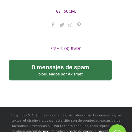
GET SOCIAL
SPAM BLOQUEADO
0 mensajes de spam
bloqueados por
Akismet
Copyright-2020 | Todas las marcas, las fotografías, las imágenes, los
textos, el diseño vistos por este sitio son de propiedad exclusiva de
Jacarandá-Artesanías S.L. Por lo tanto cada uso, cada reproducción
también parcial de uno, de todos o parte de dichos elementos, será