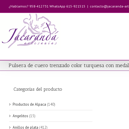
Saltar
¿Hablamos? 958-412731 WhatsApp 615-921515
|
contacto@jacaranda-ar
al
contenido
Pulsera de cuero trenzado color turquesa con medal
Categorías del producto
Productos de Alpaca
(140)
Angelitos
(15)
Anillos de plata
(412)