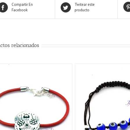
Compartir En
Twitear este
Facebook
producto
ctos relacionados
AÑADIR AL CARRITO
/
QUICK VIEW
AÑADIR AL CARRITO
/