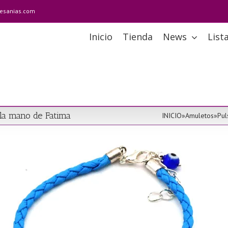
tesanias.com
Inicio
Tienda
News
List
la mano de Fatima
INICIO
»
Amuletos
»
Pul