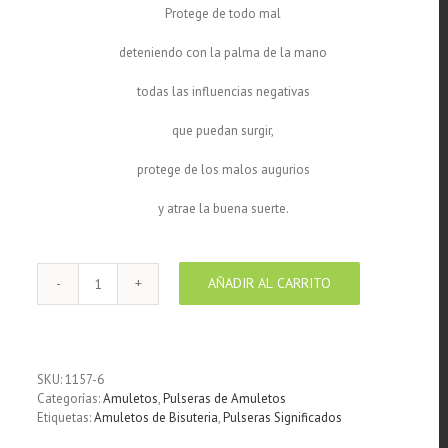
Protege de todo mal
deteniendo con la palma de la mano
todas las influencias negativas
que puedan surgir,
protege de los malos augurios
y atrae la buena suerte.
AÑADIR AL CARRITO
Pulsera
de
cuero
trenzado
color
SKU:
1157-6
turquesa
Categorías:
Amuletos
,
Pulseras de Amuletos
con
Etiquetas:
Amuletos de Bisuteria
,
Pulseras Significados
medalla
mano