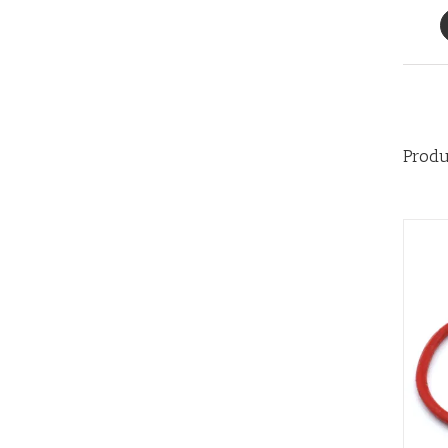
Produ
AÑADIR AL CARRITO
/
QUICK VIEW