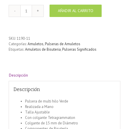
AÑADIR AL CARRITO
Pulsera
cordón
multihilo
color
Verde
SKU:
1190-11
con
Categorías:
Amuletos
,
Pulseras de Amuletos
medalla
Etiquetas:
Amuletos de Bisuteria
,
Pulseras Significados
Tetragrammatron
cantidad
Descripción
Descripción
Pulsera de multi hilo Verde
Realizada a Mano
Talla Ajustable
Con colgante Tetragrammaton
Colgante de 15 mm de Diámetro
Componentes de Bisutería