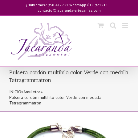
Saltar
¿Hablamos? 958-412731 WhatsApp 615-921515
|
al
contacto@jacaranda-artesanias.com
contenido
Pulsera cordón multihilo color Verde con medalla
Tetragrammatron
INICIO
»
Amuletos
»
Pulsera cordón multihilo color Verde con medalla
Tetragrammatron