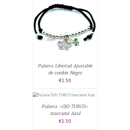
CARRITO
/
Pulsera Libertad Ajustable
de cordón Negro
€
1.50
 CARRITO
/
Pulsera «OJO TURCO»
macramé Azul
€
1.50