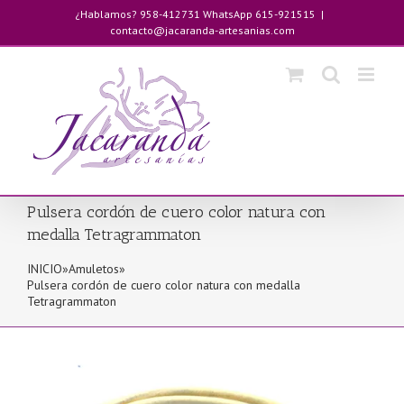
Saltar
¿Hablamos? 958-412731 WhatsApp 615-921515
|
al
contacto@jacaranda-artesanias.com
contenido
Pulsera cordón de cuero color natura con
medalla Tetragrammaton
INICIO
»
Amuletos
»
Pulsera cordón de cuero color natura con medalla
Tetragrammaton