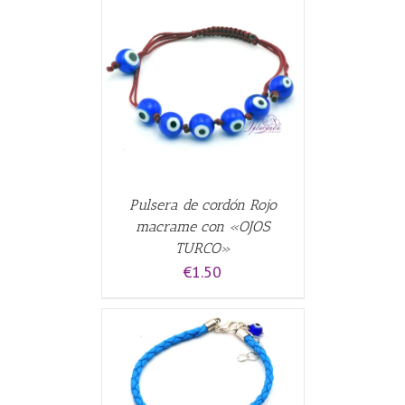
CARRITO
/
Pulsera de cordón Rojo
macrame con «OJOS
TURCO»
€
1.50
CARRITO
/