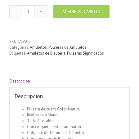
AÑADIR AL CARRITO
Pulsera
cordón
de
cuero
color
SKU:
1190-6
natura
Categorías:
Amuletos
,
Pulseras de Amuletos
con
Etiquetas:
Amuletos de Bisuteria
,
Pulseras Significados
medalla
Tetragrammaton
cantidad
Descripción
Descripción
Pulsera de cuero Color Natura
Realizada a Mano
Talla Ajustable
Con colgante Tetragrammaton
Colgante de 15 mm de Diámetro
Componentes de Bisutería