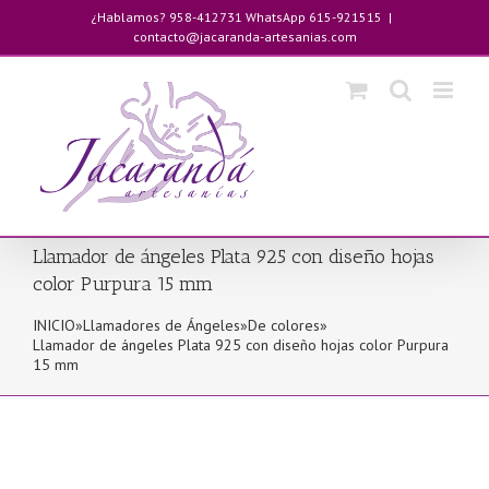
Saltar
¿Hablamos? 958-412731 WhatsApp 615-921515
|
al
contacto@jacaranda-artesanias.com
contenido
Llamador de ángeles Plata 925 con diseño hojas
color Purpura 15 mm
INICIO
»
Llamadores de Ángeles
»
De colores
»
Llamador de ángeles Plata 925 con diseño hojas color Purpura
15 mm