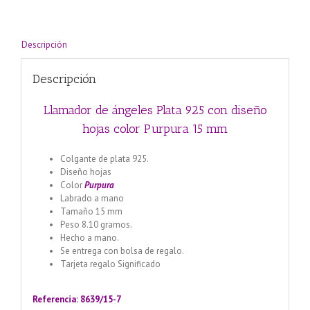
color
Purpura
15
mm
Descripción
cantidad
Descripción
Llamador de ángeles Plata 925 con diseño
hojas color Purpura 15 mm
Colgante de plata 925.
Diseño hojas
Color
Purpura
Labrado a mano
Tamaño 15 mm
Peso 8.10 gramos.
Hecho a mano.
Se entrega con bolsa de regalo.
Tarjeta regalo Significado
Llamador de ángeles labrado
en plata 925 con diseño de margarita en 20 mm
Referencia: 8639/15-7