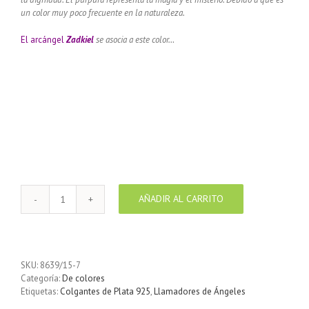
un color muy poco frecuente en la naturaleza.
El arcángel
Zadkiel
se asocia a este color…
AÑADIR AL CARRITO
Llamador
de
ángeles
Plata
925
SKU:
8639/15-7
con
Categoría:
De colores
diseño
Etiquetas:
Colgantes de Plata 925
,
Llamadores de Ángeles
hojas