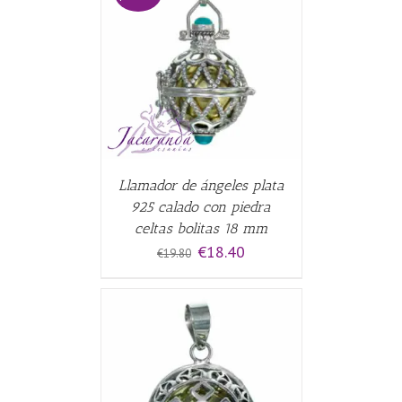
CARRITO
/
Llamador de ángeles plata
925 calado con piedra
celtas bolitas 18 mm
El
El
€
18.40
€
19.80
precio
precio
original
actual
era:
es:
€19.80.
€18.40.
CARRITO
/