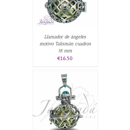
Llamador de ángeles
motivo Talismán cuadros
18 mm
€
16.50
CARRITO
/