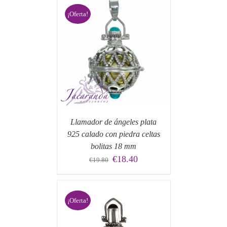
¡Oferta!
 CARRITO
/
Llamador de ángeles plata
925 calado con piedra celtas
bolitas 18 mm
El
El
€
18.40
€
19.80
precio
precio
original
actual
era:
es:
€19.80.
€18.40.
¡Oferta!