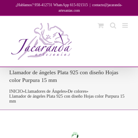
Saltar
¿Hablamos? 958-412731 WhatsApp 615-921515
|
contacto@jacaranda-
al
artesanias.com
contenido
Llamador de ángeles Plata 925 con diseño Hojas
color Purpura 15 mm
INICIO
»
Llamadores de Ángeles
»
De colores
»
Llamador de ángeles Plata 925 con diseño Hojas color Purpura 15
mm