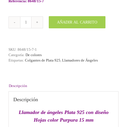
Referencia: 8648/15-7
AÑADIR AL CARRITO
Llamador
de
ángeles
Plata
925
SKU:
8648/15-7-1
con
Categoría:
De colores
diseño
Etiquetas:
Colgantes de Plata 925
,
Llamadores de Ángeles
Hojas
color
Purpura
15
mm
Descripción
cantidad
Descripción
Llamador de ángeles Plata 925 con diseño
Hojas color Purpura 15 mm