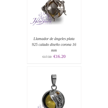
 CARRITO
/
Llamador de ángeles plata
925 calado diseño corona 16
mm
El
El
€
16.20
€
17.50
precio
precio
original
actual
era:
es:
€17.50.
€16.20.
 CARRITO
/