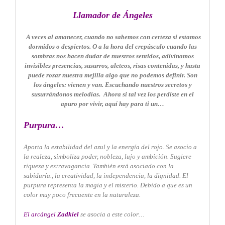
Llamador de Ángeles
A veces al amanecer, cuando no sabemos
con certeza si estamos
dormidos o despiertos.
O a la hora del crepúsculo cuando las
sombras
nos hacen dudar de nuestros sentidos, adivinamos
invisibles presencias, susurros, aleteos, risas
contenidas, y hasta
puede rozar nuestra mejilla
algo que no podemos definir.
Son
los ángeles: vienen y van.
Escuchando nuestros secretos y
susurrándonos
melodías. Ahora si tal vez los perdiste en el
apuro por vivir, aquí hay para ti un…
Purpura…
Aporta la estabilidad del azul y la energía del rojo.
Se asocio a
la realeza, simboliza poder, nobleza, lujo y ambición.
Sugiere
riqueza y extravagancia.
También está asociado con la
sabiduría., la creatividad, la independencia, la dignidad.
El
purpura representa la magia y el misterio.
Debido a que es un
color muy poco frecuente en la naturaleza.
El arcángel
Zadkiel
se asocia a este color…