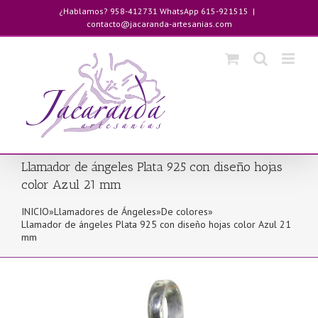
Saltar
¿Hablamos? 958-412731 WhatsApp 615-921515
|
al
contacto@jacaranda-artesanias.com
contenido
Llamador de ángeles Plata 925 con diseño hojas
color Azul 21 mm
INICIO
»
Llamadores de Ángeles
»
De colores
»
Llamador de ángeles Plata 925 con diseño hojas color Azul 21
mm