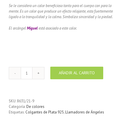
Se le considera un color beneficioso tanto para el cuerpo con para la
mente.
Es un color que produce un efecto relajante, esta fuertemente
ligado a la tranquilidad y la calma.
Simboliza sinceridad y la piedad.
El arcángel
Miguel
está asociado a este color.
AÑADIR AL CARRITO
Llamador
de
ángeles
Plata
925
SKU:
8631/21-9
con
Categoría:
De colores
diseño
Etiquetas:
Colgantes de Plata 925
,
Llamadores de Ángeles
hojas
color
Azul