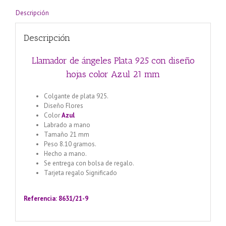
21
mm
Descripción
cantidad
Descripción
Llamador de ángeles Plata 925 con diseño
hojas color Azul 21 mm
Colgante de plata 925.
Diseño Flores
Color
Azul
Labrado a mano
Tamaño 21 mm
Peso 8.10 gramos.
Hecho a mano.
Se entrega con bolsa de regalo.
Tarjeta regalo Significado
Llamador de ángeles labrado
en plata 925 con diseño de margarita en 20 mm
Referencia: 8631/21-9