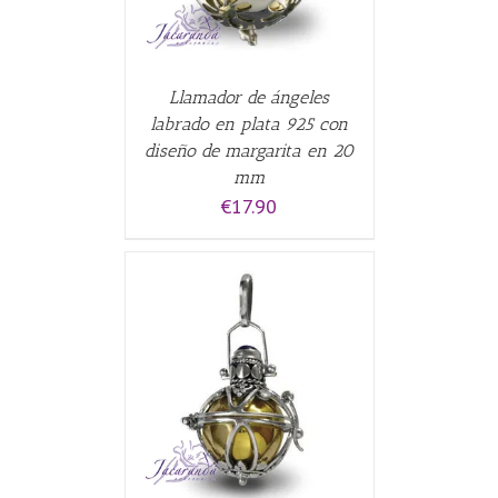
Llamador de ángeles
labrado en plata 925 con
diseño de margarita en 20
mm
€
17.90
CARRITO
/