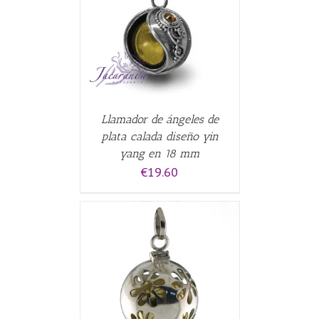
CARRITO
/
Llamador de ángeles de
plata calada diseño yin
yang en 18 mm
€
19.60
CARRITO
/