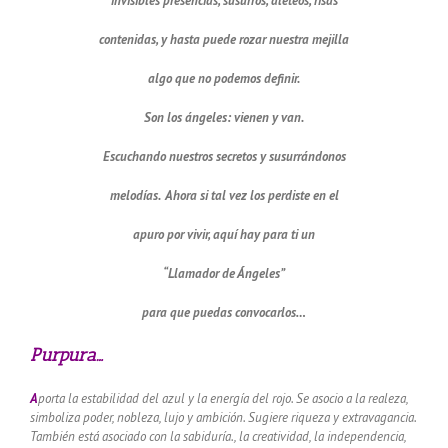
invisibles presencias, susurros, aleteos, risas
contenidas, y hasta puede rozar nuestra mejilla
algo que no podemos definir.
Son los ángeles: vienen y van.
Escuchando nuestros secretos y susurrándonos
melodías. Ahora si tal vez los perdiste en el
apuro por vivir, aquí hay para ti un
“Llamador de Ángeles”
para que puedas convocarlos…
Purpura…
A
porta la estabilidad del azul y la energía del rojo.
Se asocio a la realeza,
simboliza poder, nobleza, lujo y ambición.
Sugiere riqueza y extravagancia.
También está asociado con la sabiduría., la creatividad, la independencia,