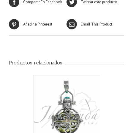
Compartir En Facebook
Twitear este producto
Añadir a Pinterest
Email This Product
Productos relacionados
CARRITO
/