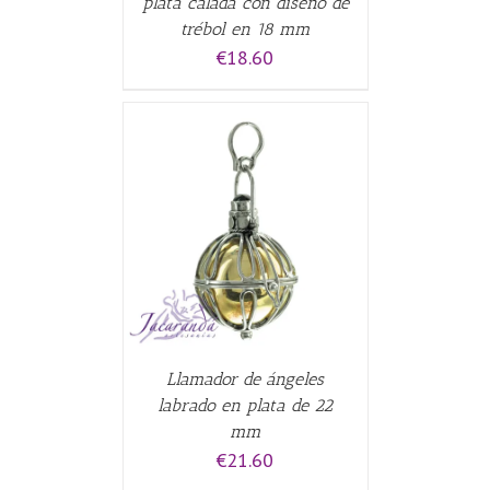
plata calada con diseño de
trébol en 18 mm
€
18.60
CARRITO
/
Llamador de ángeles
labrado en plata de 22
mm
€
21.60