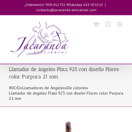
Saltar
¿Hablamos? 958-412731 WhatsApp 615-921515
|
al
contacto@jacaranda-artesanias.com
contenido
Llamador de ángeles Plata 925 con diseño Flores
color Purpura 21 mm
INICIO
»
Llamadores de Ángeles
»
De colores
»
Llamador de ángeles Plata 925 con diseño Flores color Purpura
21 mm