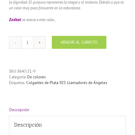
la dignidad.
El purpura representa la magia y el misterio.
Debido a que es
un color muy poco frecuente en la naturaleza.
Zadkiel
se asocia a este color…
AÑADIR AL CARRITO
Llamador
de
ángeles
Plata
925
SKU:
8647/21-9
con
Categoría:
De colores
diseño
Etiquetas:
Colgantes de Plata 925
,
Llamadores de Ángeles
Flores
color
Purpura
21
mm
Descripción
cantidad
Descripción