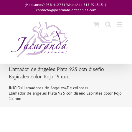
Saltar
¿Hablamos? 958-412731 WhatsApp 615-921515
|
al
contacto@jacaranda-artesanias.com
contenido
Llamador de ángeles Plata 925 con diseño
Espirales color Rojo 15 mm
INICIO
»
Llamadores de Ángeles
»
De colores
»
Llamador de ángeles Plata 925 con diseño Espirales color Rojo
15 mm