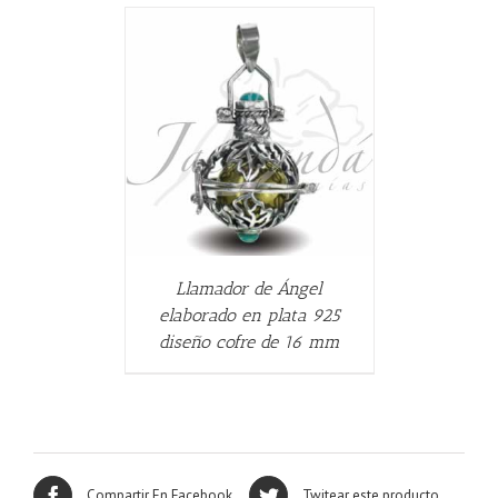
ALLES
Llamador de Ángel
elaborado en plata 925
diseño cofre de 16 mm
Compartir En Facebook
Twitear este producto