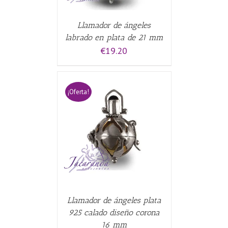
Llamador de ángeles
labrado en plata de 21 mm
€
19.20
¡Oferta!
CARRITO
/
Llamador de ángeles plata
925 calado diseño corona
16 mm