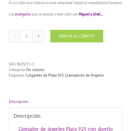
Es un color muy intenso a nivel emocional mejora el metabolismo humano.
Los
arcángeles
que se asocian a este color son
Miguel y Uriel…
AÑADIR AL CARRITO
Llamador
de
ángeles
Plata
925
SKU:
8635/15-1
con
Categoría:
De colores
diseño
Etiquetas:
Colgantes de Plata 925
,
Llamadores de Ángeles
Espirales
color
Rojo
15
mm
Descripción
cantidad
Descripción
Llamador de ángeles Plata 925 con diseño