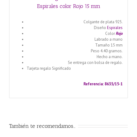
Espirales color Rojo 15 mm
Colgante de plata 925.
Diseño
Espirales
Color
Rojo
Labrado a mano
Tamaño 15 mm
Peso 4.40 gramos.
Hecho a mano.
Se entrega con bolsa de regalo.
Tarjeta regalo Significado
Llamador de ángeles labrado
en plata 925 con diseño de margarita en 20 mm
Referencia: 8635/15-1
También te recomendamos…