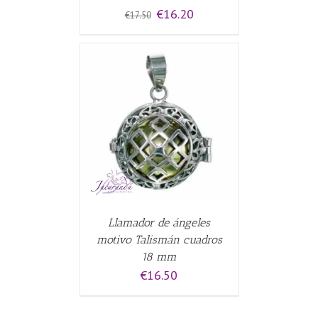
El
El
€
16.20
€
17.50
precio
precio
original
actual
era:
es:
€17.50.
€16.20.
CARRITO
/
Llamador de ángeles
motivo Talismán cuadros
18 mm
€
16.50