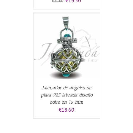
€
19.50
€
21.60
precio
precio
original
actual
era:
es:
€21.60.
€19.50.
CARRITO
/
Llamador de ángeles de
plata 925 labrada diseño
cofre en 16 mm
€
18.60