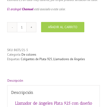
El arcángel
Chamuel
está asociado a este color.
AÑADIR AL CARRITO
Llamador
de
ángeles
Plata
925
SKU:
8635/21-5
con
Categoría:
De colores
diseño
Etiquetas:
Colgantes de Plata 925
,
Llamadores de Ángeles
Espirales
color
Naranja
21
mm
Descripción
cantidad
Descripción
Llamador de ángeles Plata 925 con diseño