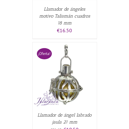
Llamador de ángeles
motivo Talismán cuadros
18 mm
€
16.50
¡Oferta!
CARRITO
/
Llamador de ángel labrado
jaula 21 mm
El
El