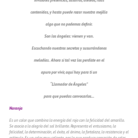
invisibles presencias, susurros, aleteos, risas
contenidas, y hasta puede rozar nuestra mejilla
algo que no podemos definir.
Son los ángeles: vienen y van.
Escuchando nuestros secretos y susurrándonos
melodías. Ahora si tal vez los perdiste en el
apuro por vivir, aquí hay para ti un
“Llamador de Ángeles”
para que puedas convocarlos…
Naranja
Es un color que combina la energía del rojo con la felicidad del amarillo.
Se asocia a la alegría del sol brillante. Representa el entusiasmo, la
felicidad, la determinación, el éxito, el ánimo, la fortaleza, la resistencia y el
estímulo. Es un color muy caliente, por lo que produce sensación de calor.