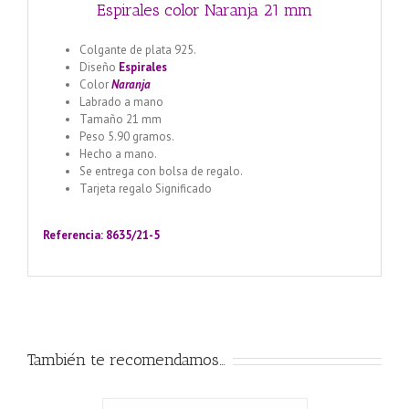
Espirales color Naranja 21 mm
Colgante de plata 925.
Diseño
Espirales
Color
Naranja
Labrado a mano
Tamaño 21 mm
Peso 5.90 gramos.
Hecho a mano.
Se entrega con bolsa de regalo.
Tarjeta regalo Significado
Llamador de ángeles labrado
en plata 925 con diseño de margarita en 20 mm
Referencia: 8635/21-5
También te recomendamos…