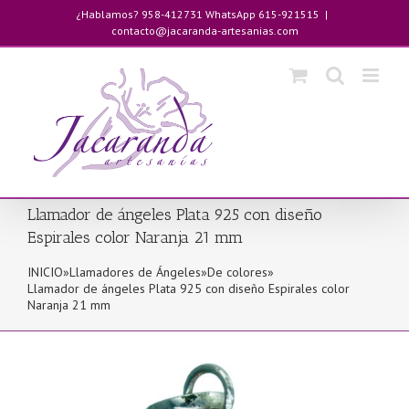
Saltar
¿Hablamos? 958-412731 WhatsApp 615-921515
|
al
contacto@jacaranda-artesanias.com
contenido
Llamador de ángeles Plata 925 con diseño
Espirales color Naranja 21 mm
INICIO
»
Llamadores de Ángeles
»
De colores
»
Llamador de ángeles Plata 925 con diseño Espirales color
Naranja 21 mm