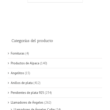
original
actual
era:
es:
€20.15.
€19.25.
Categorías del producto
Fornituras
(4)
Productos de Alpaca
(140)
Angelitos
(15)
Anillos de plata
(412)
Pendientes de plata 925
(234)
Llamadores de Ángeles
(262)
Llamadores de Ángeles Cofre
(74)