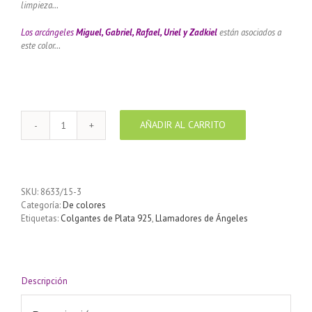
limpieza…
Los arcángeles
Miguel, Gabriel, Rafael, Uriel y Zadkiel
están asociados a
este color…
AÑADIR AL CARRITO
Llamador
de
ángeles
Plata
925
SKU:
8633/15-3
con
Categoría:
De colores
diseño
Etiquetas:
Colgantes de Plata 925
,
Llamadores de Ángeles
con
Circón
y
flores
color
Descripción
Blanco
18