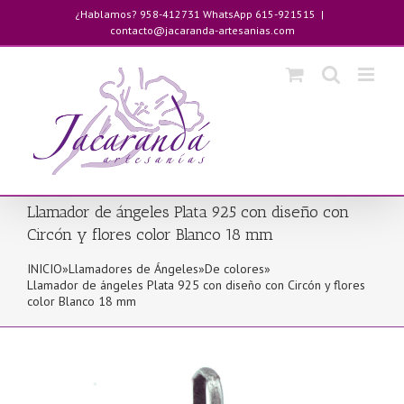
Saltar
¿Hablamos? 958-412731 WhatsApp 615-921515
|
al
contacto@jacaranda-artesanias.com
contenido
Llamador de ángeles Plata 925 con diseño con
Circón y flores color Blanco 18 mm
INICIO
»
Llamadores de Ángeles
»
De colores
»
Llamador de ángeles Plata 925 con diseño con Circón y flores
color Blanco 18 mm