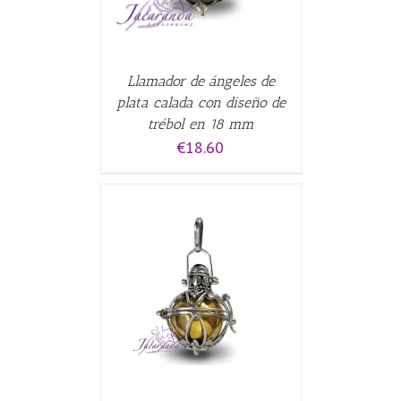
Llamador de ángeles de
plata calada con diseño de
trébol en 18 mm
€
18.60
CARRITO
/