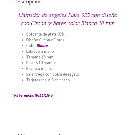
Descripción
mm
cantidad
Llamador de ángeles Plata 925 con diseño
con Circón y flores color Blanco 18 mm
Colgante de plata 925.
Diseño Circón y Flores
Color
Blanco
Labrado a mano
Tamaño 18 mm
Peso 6.10 gramos.
Hecho a mano.
Se entrega con bolsa de regalo.
Tarjeta regalo Significado
Llamador de ángeles labrado
en plata 925 con diseño de margarita en 20 mm
Referencia: 8633/18-
3