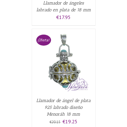
Llamador de ángeles
labrado en plata de 18 mm
€
17.95
¡Oferta!
CARRITO
/
Llamador de ángel de plata
925 labrado diseño
Menoráh 18 mm
El
El
€
19.25
€
20.15
precio
precio