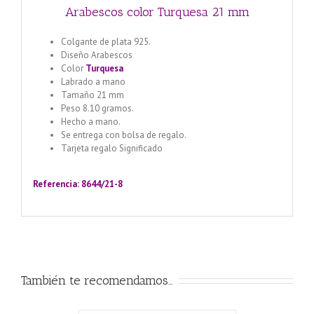
Arabescos color Turquesa 21 mm
Colgante de plata 925.
Diseño Arabescos
Color
Turquesa
Labrado a mano
Tamaño 21 mm
Peso 8.10 gramos.
Hecho a mano.
Se entrega con bolsa de regalo.
Tarjeta regalo Significado
Llamador de ángeles labrado
en plata 925 con diseño de margarita en 20 mm
Referencia: 8644/21-8
También te recomendamos…