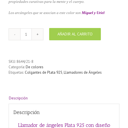
propiedades curativas para la mente y el cuerpo.
Los arcángeles que se asocian a este color son
Miguel y Uriel
AÑADIR AL CARRITO
Llamador
de
ángeles
Plata
925
SKU:
8644/21-8
con
Categoría:
De colores
diseño
Etiquetas:
Colgantes de Plata 925
,
Llamadores de Ángeles
Arabescos
color
Turquesa
21
mm
Descripción
cantidad
Descripción
Llamador de ángeles Plata 925 con diseño