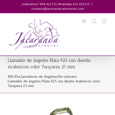
Saltar
¿Hablamos? 958-412731 WhatsApp 615-921515
|
al
contacto@jacaranda-artesanias.com
contenido
Llamador de ángeles Plata 925 con diseño
Arabescos color Turquesa 21 mm
INICIO
»
Llamadores de Ángeles
»
De colores
»
Llamador de ángeles Plata 925 con diseño Arabescos color
Turquesa 21 mm