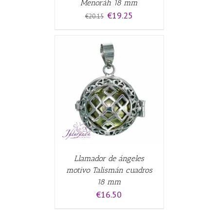
Menoráh 18 mm
El
El
€
19.25
€
20.15
precio
precio
original
actual
era:
es:
€20.15.
€19.25.
CARRITO
/
Llamador de ángeles
motivo Talismán cuadros
18 mm
€
16.50