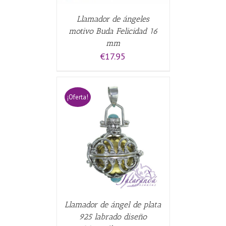
Llamador de ángeles
motivo Buda Felicidad 16
mm
€
17.95
¡Oferta!
CARRITO
/
Llamador de ángel de plata
925 labrado diseño