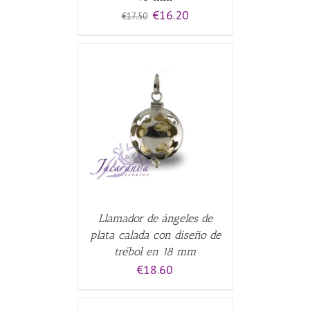
El
El
€
16.20
€
17.50
precio
precio
original
actual
era:
es:
€17.50.
€16.20.
CARRITO
/
Llamador de ángeles de
plata calada con diseño de
trébol en 18 mm
€
18.60