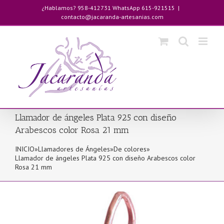
Saltar
¿Hablamos? 958-412731 WhatsApp 615-921515
|
al
contacto@jacaranda-artesanias.com
contenido
Llamador de ángeles Plata 925 con diseño
Arabescos color Rosa 21 mm
INICIO
»
Llamadores de Ángeles
»
De colores
»
Llamador de ángeles Plata 925 con diseño Arabescos color
Rosa 21 mm