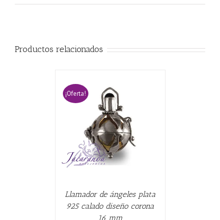
Productos relacionados
¡Oferta!
CARRITO
/
Llamador de ángeles plata
925 calado diseño corona
16 mm