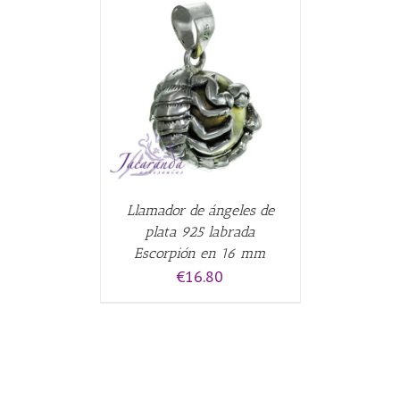
CARRITO
/
Llamador de ángeles de
plata 925 labrada
Escorpión en 16 mm
€
16.80