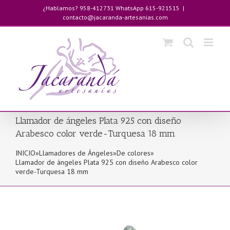
Saltar
¿Hablamos? 958-412731 WhatsApp 615-921515
|
al
contacto@jacaranda-artesanias.com
contenido
Llamador de ángeles Plata 925 con diseño
Arabesco color verde-Turquesa 18 mm
INICIO
»
Llamadores de Ángeles
»
De colores
»
Llamador de ángeles Plata 925 con diseño Arabesco color
verde-Turquesa 18 mm