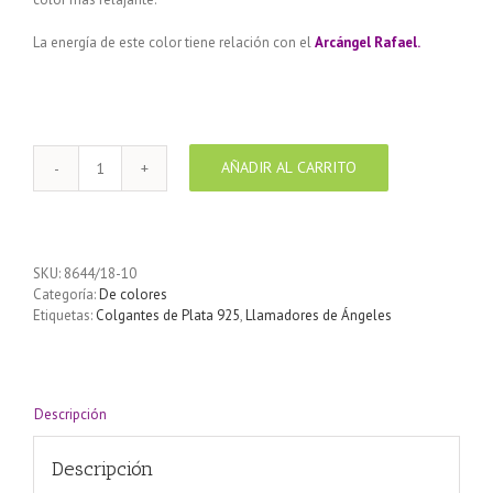
La energía de este color tiene relación con el
Arcángel Rafael.
AÑADIR AL CARRITO
Llamador
de
ángeles
Plata
925
SKU:
8644/18-10
con
Categoría:
De colores
diseño
Etiquetas:
Colgantes de Plata 925
,
Llamadores de Ángeles
Arabesco
color
verde-
Turquesa
18
Descripción
mm
cantidad
Descripción