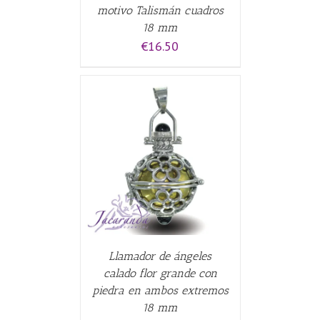
motivo Talismán cuadros
18 mm
€
16.50
CARRITO
/
Llamador de ángeles
calado flor grande con
piedra en ambos extremos
18 mm