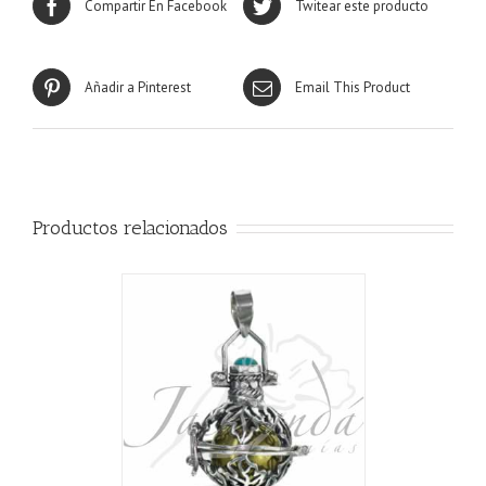
Compartir En Facebook
Twitear este producto
Añadir a Pinterest
Email This Product
Productos relacionados
ALLES