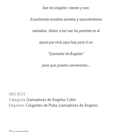
Son los ángeles: vienen y van.
Escuchando nuestros secretos y susurrándonos
melodías. Ahora si tal vez los perdiste en el
apuro por vivir, aquí hay para ti un
“Llamador de Ángeles”
para que puedas convocarlos…
Llamador de ángeles motivo Estrella de David 18 mm
SKU:
8135
Categoría:
Llamadores de Ángeles Cofre
Etiquetas:
Colgantes de Plata
,
Llamadores de Ángeles
Descripción