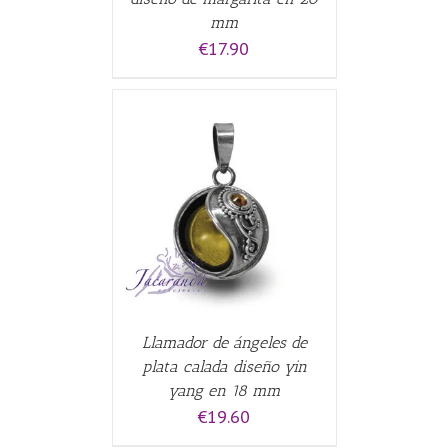
mm
€
17.90
CARRITO
/
Llamador de ángeles de
plata calada diseño yin
yang en 18 mm
€
19.60