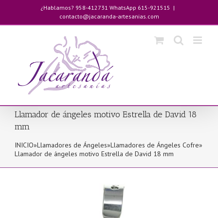
Saltar
¿Hablamos? 958-412731 WhatsApp 615-921515
|
al
contacto@jacaranda-artesanias.com
contenido
Llamador de ángeles motivo Estrella de David 18
mm
INICIO
»
Llamadores de Ángeles
»
Llamadores de Ángeles Cofre
»
Llamador de ángeles motivo Estrella de David 18 mm