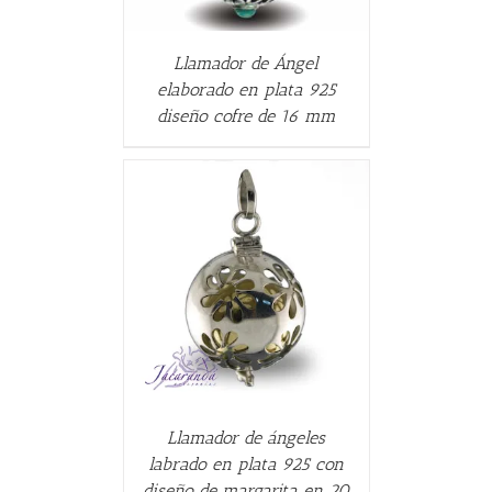
Llamador de Ángel
elaborado en plata 925
diseño cofre de 16 mm
CARRITO
/
Llamador de ángeles
labrado en plata 925 con
diseño de margarita en 20