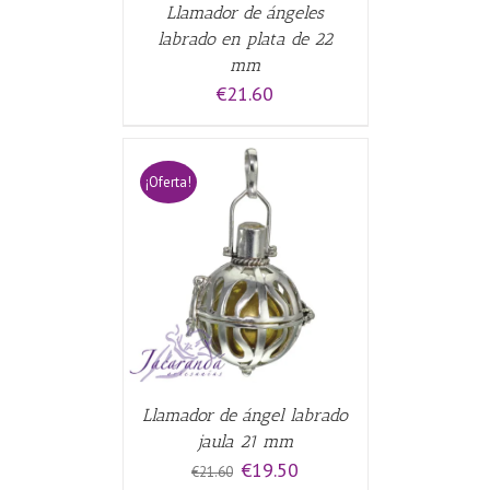
Llamador de ángeles
labrado en plata de 22
mm
€
21.60
¡Oferta!
CARRITO
/
Llamador de ángel labrado
jaula 21 mm
El
El
€
19.50
€
21.60
precio
precio