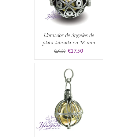
Llamador de ángeles de
plata labrada en 16 mm
El
El
€
17.50
€
19.50
precio
precio
original
actual
era:
es:
€19.50.
€17.50.
CARRITO
/