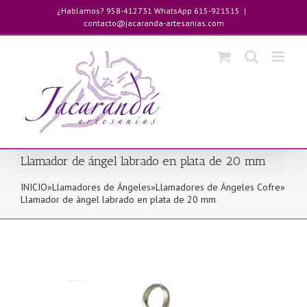
Saltar
¿Hablamos? 958-412731 WhatsApp 615-921515
|
al
contacto@jacaranda-artesanias.com
contenido
Llamador de ángel labrado en plata de 20 mm
INICIO
»
Llamadores de Ángeles
»
Llamadores de Ángeles Cofre
»
Llamador de ángel labrado en plata de 20 mm