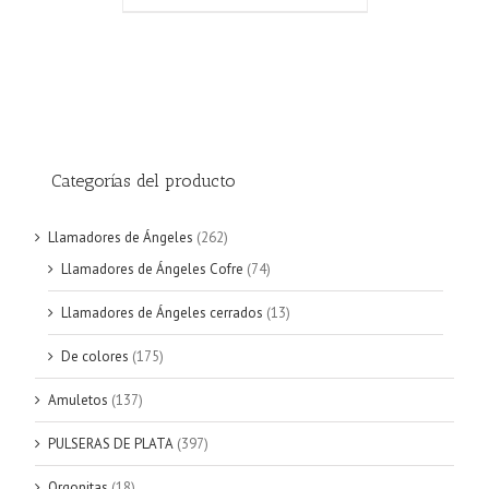
original
actual
era:
es:
€21.60.
€19.50.
Categorías del producto
Llamadores de Ángeles
(262)
Llamadores de Ángeles Cofre
(74)
Llamadores de Ángeles cerrados
(13)
De colores
(175)
Amuletos
(137)
PULSERAS DE PLATA
(397)
Orgonitas
(18)