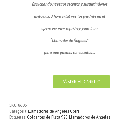
Escuchando nuestros secretos y susurrándonos
melodías. Ahora si tal vez los perdiste en el
apuro por vivir, aquí hay para ti un
“Llamador de Ángeles”
para que puedas convocarlos…
Llamador de ángel labrado en plata de 20 mm
AÑADIR AL CARRITO
Llamador
de
ángel
labrado
SKU:
8606
en
Categoría:
Llamadores de Ángeles Cofre
plata
Etiquetas:
Colgantes de Plata 925
,
Llamadores de Ángeles
de
20
mm
cantidad