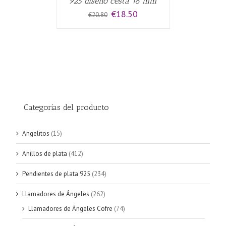
925 diseño cesta 18 mm
El
El
€
18.50
€
20.80
precio
precio
original
actual
era:
es:
€20.80.
€18.50.
Categorías del producto
Angelitos
(15)
Anillos de plata
(412)
Pendientes de plata 925
(234)
Llamadores de Ángeles
(262)
Llamadores de Ángeles Cofre
(74)