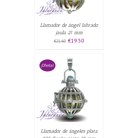
Llamador de ángel labrado
jaula 21 mm
El
El
€
19.50
€
21.60
precio
precio
original
actual
era:
es:
€21.60.
€19.50.
¡Oferta!
CARRITO
/
Llamador de ángeles plata