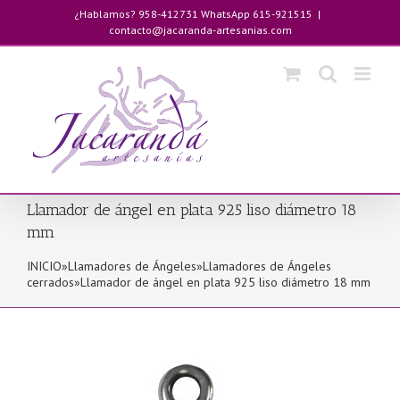
Saltar
¿Hablamos? 958-412731 WhatsApp 615-921515
|
al
contacto@jacaranda-artesanias.com
contenido
Llamador de ángel en plata 925 liso diámetro 18
mm
INICIO
»
Llamadores de Ángeles
»
Llamadores de Ángeles
cerrados
»
Llamador de ángel en plata 925 liso diámetro 18 mm