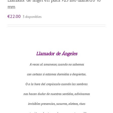
mm
€
22.00
3 disponibles
Llamador de ángel en plata 925 liso diámetro 18
mm
Llamador de Ángeles
A veces al amanecer, cuando no sabemos
con certeza si estamos dormidos o despiertos.
O a la hora del crepúsculo cuando las sombras
nos hacen dudar de nuestros sentidos, adivinamos
invisibles presencias, susurros, aleteos, risas