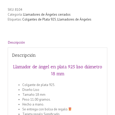
en
plata
SKU:
8104
925
Categoría:
Llamadores de Ángeles cerrados
liso
Etiquetas:
Colgantes de Plata 925
,
Llamadores de Ángeles
diámetro
18
mm
cantidad
Descripción
Descripción
Llamador de ángel en plata 925 liso diámetro
18 mm
Colgante de plata 925.
Diseño Liso
Tamaño 18 mm
Peso 11.00 gramos.
Hecho a mano.
Se entrega con bolsa de regalo.
Tarjeta regalo Significado