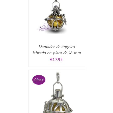
CARRITO
/
Llamador de ángeles
labrado en plata de 18 mm
€
17.95
¡Oferta!
CARRITO
/