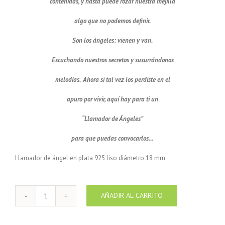
contenidas, y hasta puede rozar nuestra mejilla
algo que no podemos definir.
Son los ángeles: vienen y van.
Escuchando nuestros secretos y susurrándonos
melodías. Ahora si tal vez los perdiste en el
apuro por vivir, aquí hay para ti un
“Llamador de Ángeles”
para que puedas convocarlos…
Llamador de ángel en plata 925 liso diámetro 18 mm
AÑADIR AL CARRITO
Llamador
de
ángel