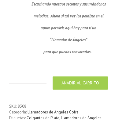
Escuchando nuestros secretos y susurrándonos
melodías. Ahora si tal vez los perdiste en el
apuro por vivir, aquí hay para ti un
“Llamador de Ángeles”
para que puedas convocarlos…
Llamador de ángel calado 20 mm
AÑADIR AL CARRITO
Llamador
de
ángel
calado
SKU:
8308
20
Categoría:
Llamadores de Ángeles Cofre
mm
Etiquetas:
Colgantes de Plata
,
Llamadores de Ángeles
cantidad