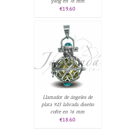
yang en 18 mm
€
19.60
CARRITO
/
Llamador de ángeles de
plata 925 labrada diseño
cofre en 16 mm
€
18.60