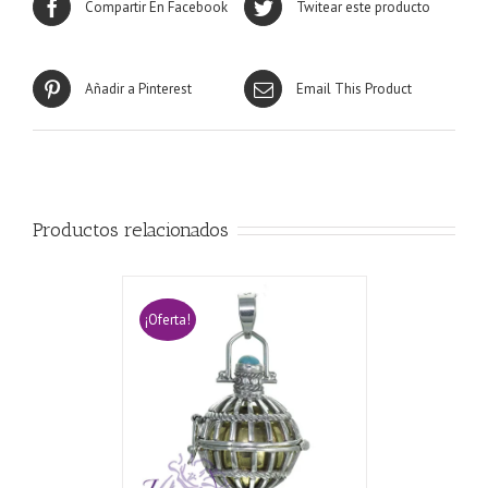
Compartir En Facebook
Twitear este producto
Añadir a Pinterest
Email This Product
Productos relacionados
¡Oferta!
CARRITO
/