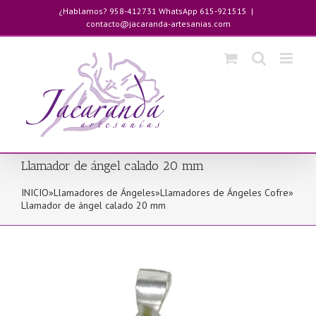
Saltar
¿Hablamos? 958-412731 WhatsApp 615-921515
|
al
contacto@jacaranda-artesanias.com
contenido
Llamador de ángel calado 20 mm
INICIO
»
Llamadores de Ángeles
»
Llamadores de Ángeles Cofre
»
Llamador de ángel calado 20 mm