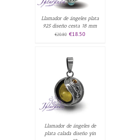
Llamador de ángeles plata
925 diseño cesta 18 mm
El
El
€
18.50
€
20.80
precio
precio
original
actual
era:
es:
€20.80.
€18.50.
CARRITO
/
Llamador de ángeles de
plata calada diseño yin