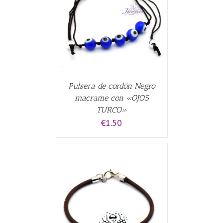
CARRITO
/
Pulsera de cordón Negro
macrame con «OJOS
TURCO»
€
1.50
CARRITO
/