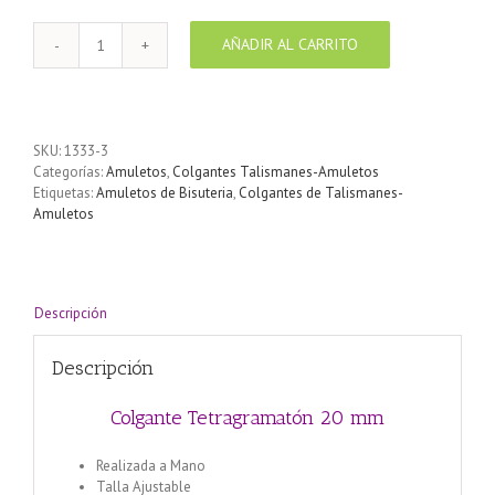
AÑADIR AL CARRITO
Colgante
Tetragramatón
20
mm
cantidad
SKU:
1333-3
Categorías:
Amuletos
,
Colgantes Talismanes-Amuletos
Etiquetas:
Amuletos de Bisuteria
,
Colgantes de Talismanes-
Amuletos
Descripción
Descripción
Colgante Tetragramatón 20 mm
Realizada a Mano
Talla Ajustable