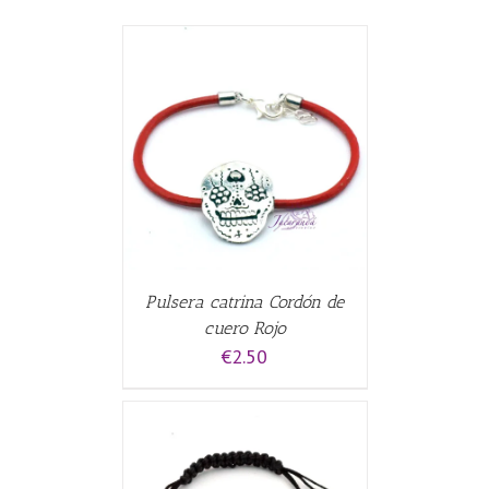
CARRITO
/
Pulsera catrina Cordón de
cuero Rojo
€
2.50