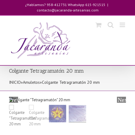
Saltar
¿Hablamos? 958-412731 WhatsApp 615-921515
|
al
contacto@jacaranda-artesanias.com
contenido
Colgante Tetragramatón 20 mm
INICIO
»
Amuletos
»
Colgante Tetragramatón 20 mm
Previous
Next