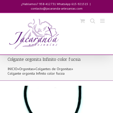
Saltar
¿Hablamos? 958-412731 WhatsApp 615-921515
|
al
contacto@jacaranda-artesanias.com
contenido
Colgante orgonita Infinito color fucsia
INICIO
»
Orgonitas
»
Colgantes de Orgonitas
»
Colgante orgonita Infinito color fucsia