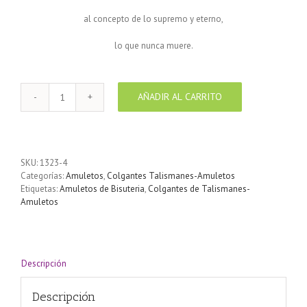
al concepto de lo supremo y eterno,
lo que nunca muere.
AÑADIR AL CARRITO
Colgante
Eclipse
Celta
con
cordón
SKU:
1323-4
de
Categorías:
Amuletos
,
Colgantes Talismanes-Amuletos
piel
Etiquetas:
Amuletos de Bisuteria
,
Colgantes de Talismanes-
redondo
Amuletos
negro
cantidad
Descripción
Descripción