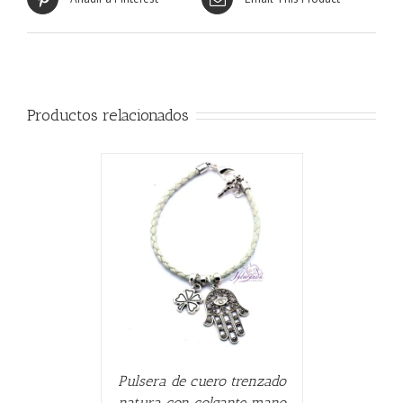
Productos relacionados
CARRITO
/
Pulsera de cuero trenzado
natura con colgante mano