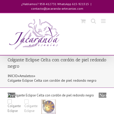
Saltar
¿Hablamos? 958-412731 WhatsApp 615-921515
|
al
contacto@jacaranda-artesanias.com
contenido
Colgante Eclipse Celta con cordón de piel redondo
negro
INICIO
»
Amuletos
»
Colgante Eclipse Celta con cordón de piel redondo negro
Previous
Next