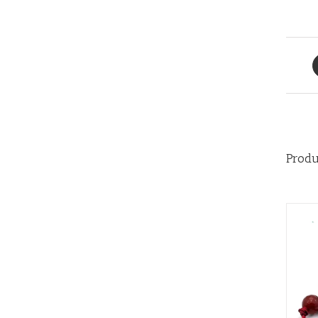
Produ
AÑADIR AL CARRITO
/
QUICK VIEW