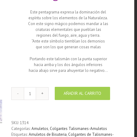
Este pentagrama expresa la dominación del
espíritu sobre los elementos de la Naturaleza.
Con este signo mágico podemos mandar a las
criaturas elementales que pueblan las
regiones del fuego, aire, agua y tierra.
“Ante este símbolo tiemblan los demonios
que son los que generan cosas malas
Portando este talismán con la punta superior
hacia arriba y los dos ángulos inferiores
hacia abajo sirve para ahuyentar lo negativo…
AÑADIR AL CARRITO
Colgante
de
Tetragrammaton
de
Alpaca
SKU:
1314
enchapado
Categorías:
Amuletos
,
Colgantes Talismanes-Amuletos
en
Etiquetas:
Amuletos de Bisuteria
,
Colgantes de Talismanes-
plata