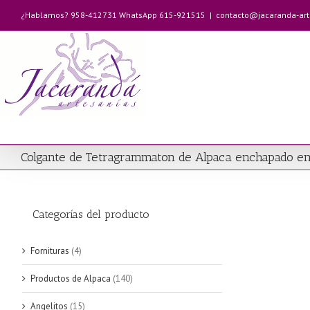
Saltar
¿Hablamos? 958-412731 WhatsApp 615-921515
|
contacto@jacaranda-ar
al
contenido
Colgante de Tetragrammaton de Alpaca enchapado e
Categorías del producto
Fornituras
(4)
Productos de Alpaca
(140)
Angelitos
(15)