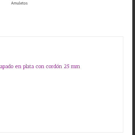
Amuletos
con
cordón
25
mm
cantidad
hapado en plata con cordón 25 mm