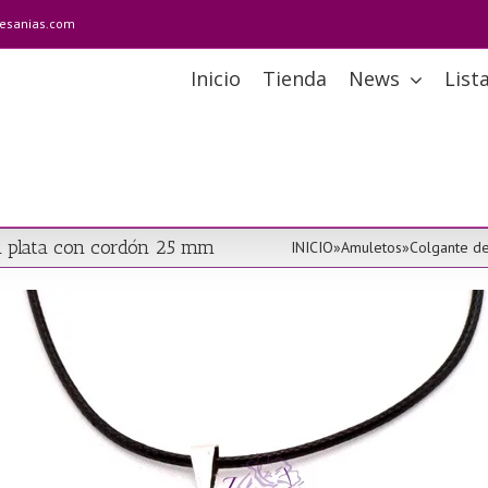
tesanias.com
Inicio
Tienda
News
List
n plata con cordón 25 mm
INICIO
»
Amuletos
»
Colgante d