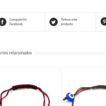
Compartir En
Twitear este
Facebook
producto
ctos relacionados
AÑADIR AL CARRITO
/
QUICK VIEW
AÑADIR AL CARRITO
/