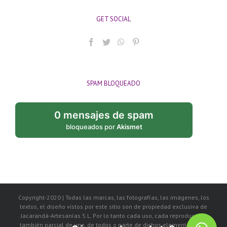
GET SOCIAL
SPAM BLOQUEADO
0 mensajes de spam
bloqueados por
Akismet
Copyright-2020 | Todas las marcas, las fotografías, las imágenes, los
textos, el diseño vistos por este sitio son de propiedad exclusiva de
Jacarandá-Artesanías S.L. Por lo tanto cada uso, cada reproducción
también parcial de uno, de todos o parte de dichos elementos, será