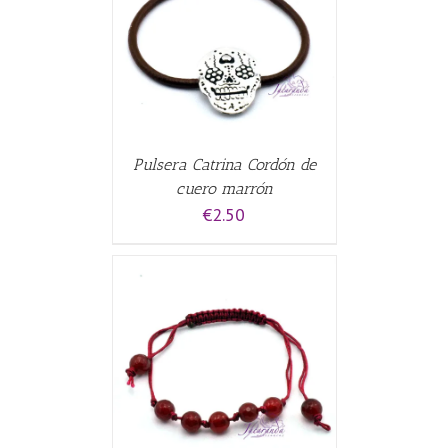
CARRITO
/
Pulsera Catrina Cordón de
cuero marrón
€
2.50
CARRITO
/