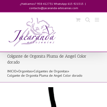
Saltar
¿Hablamos? 958-412731 WhatsApp 615-921515
|
al
contacto@jacaranda-artesanias.com
contenido
Colgante de Orgonita Pluma de Angel Color
dorado
INICIO
»
Orgonitas
»
Colgantes de Orgonitas
»
Colgante de Orgonita Pluma de Angel Color dorado