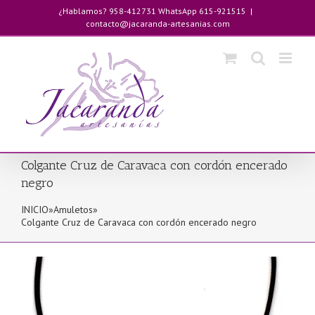
Saltar
¿Hablamos? 958-412731 WhatsApp 615-921515
|
al
contacto@jacaranda-artesanias.com
contenido
Colgante Cruz de Caravaca con cordón encerado
negro
INICIO
»
Amuletos
»
Colgante Cruz de Caravaca con cordón encerado negro