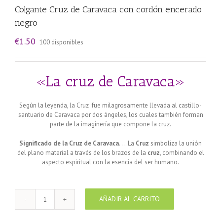
Colgante Cruz de Caravaca con cordón encerado
negro
€
1.50
100 disponibles
«La cruz de Caravaca»
Según la leyenda, la Cruz fue milagrosamente llevada al castillo-
santuario de Caravaca por dos ángeles, los cuales también forman
parte de la imaginería que compone la cruz.
Significado de la Cruz de Caravaca
. … La
Cruz
simboliza la unión
del plano material a través de los brazos de la
cruz
, combinando el
aspecto espiritual con la esencia del ser humano.
AÑADIR AL CARRITO
Colgante
Cruz