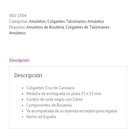
de
Caravaca
con
SKU:
1304
cordón
Categorías:
Amuletos
,
Colgantes Talismanes-Amuletos
encerado
Etiquetas:
Amuletos de Bisuteria
,
Colgantes de Talismanes-
negro
Amuletos
cantidad
Descripción
Descripción
Colgantes Cruz de Caravaca
Medalla de enchapada en plata 25 x 15 mm
Cordón de seda negro con Cierre
Componentes de Bisutería
Va acompañada de su leyenda en tarjeta para regalar.
Hecho en España