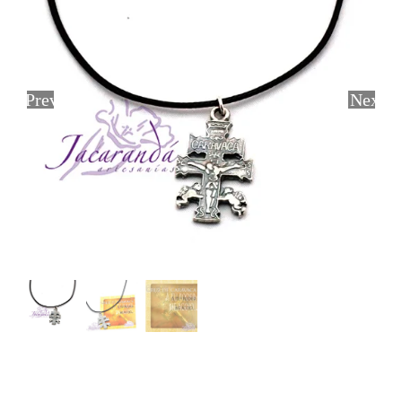
Previous
Next