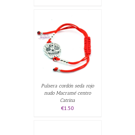
CARRITO
/
Pulsera cordón seda rojo
nudo Macramé centro
Catrina
€
1.50