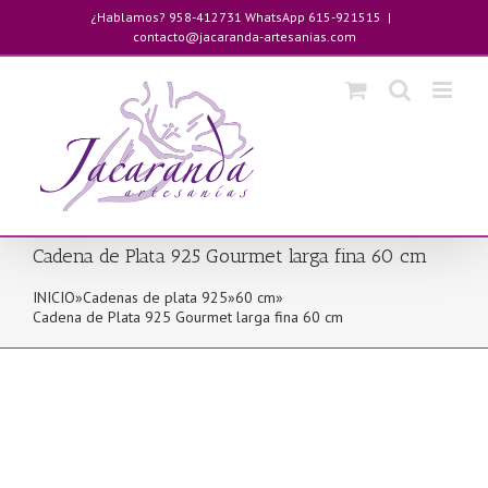
Saltar
¿Hablamos? 958-412731 WhatsApp 615-921515
|
al
contacto@jacaranda-artesanias.com
contenido
Cadena de Plata 925 Gourmet larga fina 60 cm
INICIO
»
Cadenas de plata 925
»
60 cm
»
Cadena de Plata 925 Gourmet larga fina 60 cm