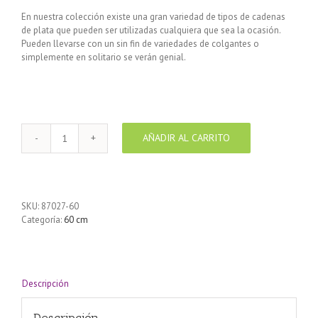
En nuestra colección existe una gran variedad de tipos de cadenas
de plata que pueden ser utilizadas cualquiera que sea la ocasión.
Pueden llevarse con un sin fin de variedades de colgantes o
simplemente en solitario se verán genial.
AÑADIR AL CARRITO
Cadena
de
Plata
925
Gourmet
SKU:
87027-60
larga
Categoría:
60 cm
fina
60
cm
cantidad
Descripción