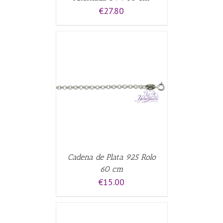
€
27.80
CARRITO
/
Cadena de Plata 925 Rolo
60 cm
€
15.00