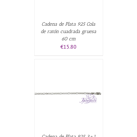
Cadena de Plata 925 Cola
de ratón cuadrada gruesa
60 cm
€
15.80
CARRITO
/
Cadena de Plata 925 3+1