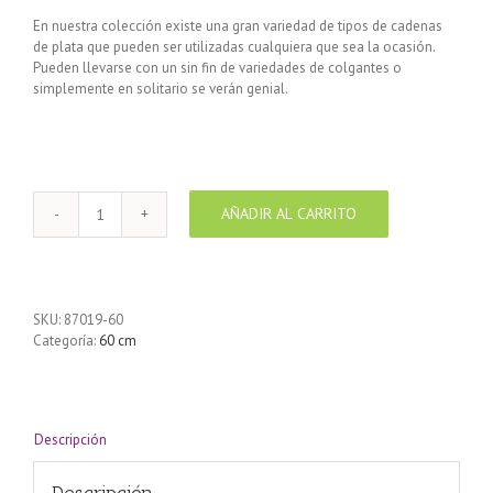
En nuestra colección existe una gran variedad de tipos de cadenas
de plata que pueden ser utilizadas cualquiera que sea la ocasión.
Pueden llevarse con un sin fin de variedades de colgantes o
simplemente en solitario se verán genial.
AÑADIR AL CARRITO
Cadena
de
Plata
925
1+1
SKU:
87019-60
Alternada
Categoría:
60 cm
fina
60
cm
cantidad
Descripción