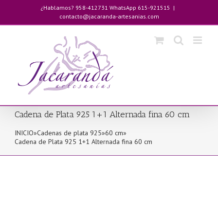
Saltar
¿Hablamos? 958-412731 WhatsApp 615-921515
|
al
contacto@jacaranda-artesanias.com
contenido
Cadena de Plata 925 1+1 Alternada fina 60 cm
INICIO
»
Cadenas de plata 925
»
60 cm
»
Cadena de Plata 925 1+1 Alternada fina 60 cm