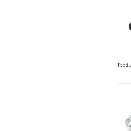
Produ
AÑADIR AL CARRITO
/
QUICK VIEW