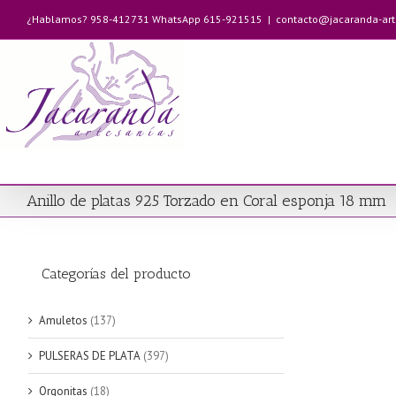
Saltar
¿Hablamos? 958-412731 WhatsApp 615-921515
|
contacto@jacaranda-ar
al
contenido
Anillo de platas 925 Torzado en Coral esponja 18 mm
Categorías del producto
Amuletos
(137)
PULSERAS DE PLATA
(397)
Orgonitas
(18)