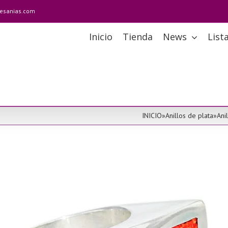
tesanias.com
Inicio
Tienda
News
List
INICIO
»
Anillos de plata
»
Ani